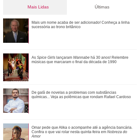
Mais Lidas
Últimas
Michelle Yeoh, Ke Huy Quan, Morgan Freeman... Saiba
Mais um nome acaba de ser adicionado! Conheça a linha
quem são os famosos que ganharam o Oscar...
sucessória ao trono britânico
Jojo Todynho faz novo procedimento estético para definir
As
Spice Girls
lançaram
Wannabe
há 30 anos! Relembre
pernas: Muito realizada
músicas que marcaram o final da década de 1990
Ariana Grande faz desabafo em show sobre decisão de
De galã de novelas a problemas com substâncias
pausar a carreira: Não foi uma reação...
químicas... Veja as polêmicas que rondam Rafael Cardoso
Além de Ariana Grande, confira famosas que já foram
Omar pede que Alika o acompanhe até a agência bancária.
criticadas pelos corpos magros (e rebat...
Confira o que vai rolar nesta quinta-feira em
Nobreza do
Amor