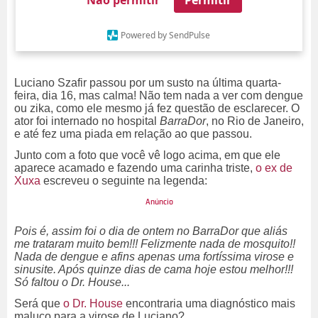
Não permitir
Permitir
Powered by SendPulse
Luciano Szafir passou por um susto na última quarta-
feira, dia 16, mas calma! Não tem nada a ver com dengue
ou zika, como ele mesmo já fez questão de esclarecer. O
ator foi internado no hospital
BarraDor
, no Rio de Janeiro,
e até fez uma piada em relação ao que passou.
Junto com a foto que você vê logo acima, em que ele
aparece acamado e fazendo uma carinha triste,
o ex de
Xuxa
escreveu o seguinte na legenda:
Pois é, assim foi o dia de ontem no BarraDor que aliás
me trataram muito bem!!! Felizmente nada de mosquito!!
Nada de dengue e afins apenas uma fortíssima virose e
sinusite. Após quinze dias de cama hoje estou melhor!!!
Só faltou o Dr. House...
Será que
o Dr. House
encontraria uma diagnóstico mais
maluco para a virose de Luciano?