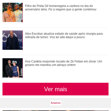
Alex Escobar atualiza estado de saúde após cirurgia para
Filho de Preta Gil homenageia a cantora no dia do
retirada de tumor: Vou ter alta da...
aniversário dela:
Fiz a viagem que a gente combinou
Mãe de Virginia Fonseca exibe tatuagem íntima em fotos de
Alex Escobar atualiza estado de saúde após cirurgia para
biquíni
retirada de tumor:
Vou ter alta daqui a pouco
Loira, morena, platinada... Relembre alguns dos cabelos
Ana Castela responde recado de Zé Felipe em
show: Um
que Ariana Grande já teve
goiano me mandou um abraço ontem
Ver mais