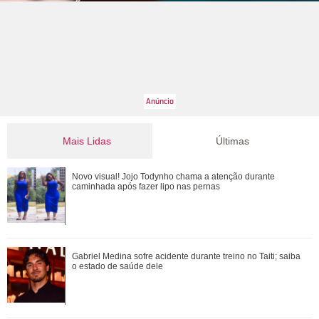
Mais Lidas
Últimas
Novo visual! Jojo Todynho chama a atenção durante
Novo visual! Jojo Todynho chama a atenção durante
caminhada após fazer lipo nas pernas
caminhada após fazer lipo nas pernas
Com reaproximação, Príncipe Harry estaria na expectativa
Gabriel Medina sofre acidente durante treino no Taiti; saiba
o estado de saúde dele
de Rei Charles III marcar presen�...