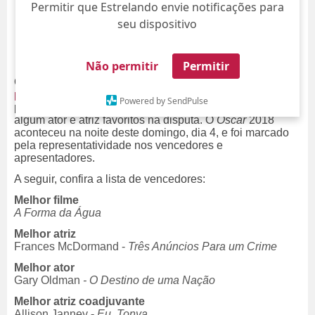
Permitir que Estrelando envie notificações para
seu dispositivo
Não permitir
Permitir
Quem é fã de cinema sempre aguarda ansiosamente
as
premiações anuais
que indicam quais foram as melhores
Powered by SendPulse
produções feitas para as telonas, além de sempre ter
algum ator e atriz favoritos na disputa. O
Oscar
2018
aconteceu na noite deste domingo, dia 4, e foi marcado
pela representatividade nos vencedores e
apresentadores.
A seguir, confira a lista de vencedores:
Melhor filme
A Forma da Água
Melhor atriz
Frances McDormand -
Três Anúncios Para um Crime
Melhor ator
Gary Oldman
-
O Destino de uma Nação
Melhor atriz coadjuvante
Allison Janney
-
Eu, Tonya