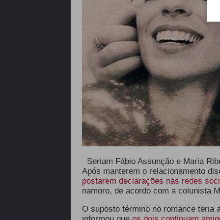
Seriam Fábio Assunção e Maria Rib
Após manterem o relacionamento disc
postarem declarações nas redes soci
namoro, de acordo com a colunista M
O suposto término no romance teria ac
informou que
os dois continuam amig