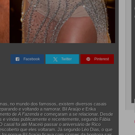
Facebook
Twitter
Pinterest
 mas, no mundo dos famosos, existem diversos casais
eparando e voltando a namorar. Bil Araújo e Erika
amento de
A Fazenda
e começaram a se relacionar. Desde
as e vindas publicamente e recentemente, segundo Fábia
O casal foi até Maceió passar o aniversário de Rico
escoberto que eles voltaram. Já segundo Léo Dias, o que
foi porque Bil Araújo ficava com ciúmes da bonitona sair