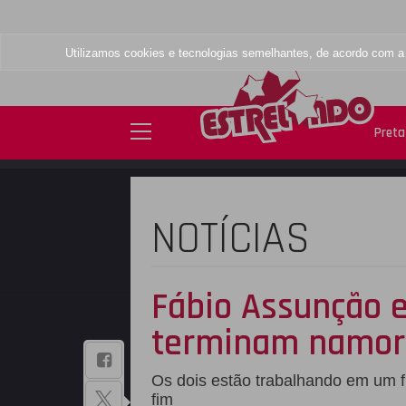
Utilizamos cookies e tecnologias semelhantes, de acordo com 
Preta 
NOTÍCIAS
Fábio Assunção e
terminam namoro,
BAIXE NOSSO
Os dois estão trabalhando em um f
APLICATIVO
fim