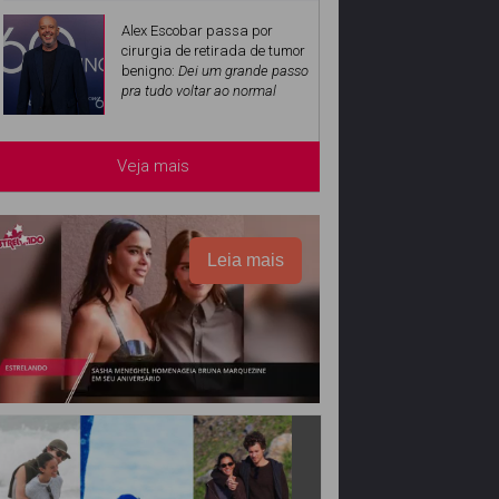
Alex Escobar passa por
cirurgia de retirada de tumor
benigno:
Dei um grande passo
pra tudo voltar ao normal
Veja mais
Leia mais