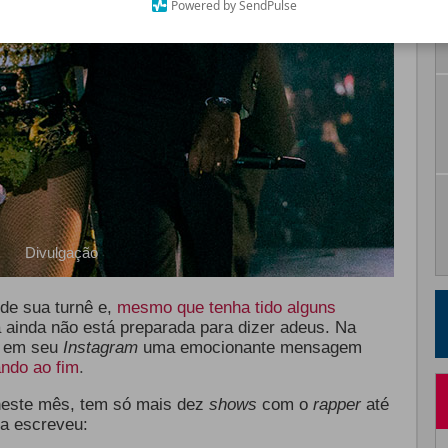
Powered by SendPulse
Divulgação
 de sua turnê
e,
mesmo que tenha tido alguns
a ainda não está preparada para dizer adeus. Na
ou em seu
Instagram
uma emocionante mensagem
ndo ao fim
.
 neste mês, tem só mais dez
shows
com o
rapper
até
la escreveu: