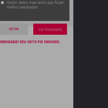
Gosto deles, mas acho que ficam
melhor separados
VOTAR
Ver Resultado
OBRIGADO! SEU VOTO FOI ENVIADO.