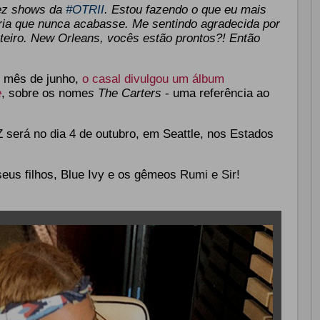
dez shows da
#OTRII
. Estou fazendo o que eu mais
a que nunca acabasse. Me sentindo agradecida por
teiro. New Orleans, vocês estão prontos?! Então
 mês de junho,
o casal divulgou um álbum
e
, sobre os nome
s The Carters
- uma referência ao
Z será no dia 4 de outubro, em Seattle, nos Estados
seus filhos, Blue Ivy e os gêmeos
Rumi e Sir!