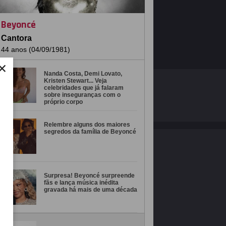
Beyoncé
Cantora
44 anos (04/09/1981)
×
Nanda Costa, Demi Lovato,
Kristen Stewart... Veja
O ESTRELANDO
POLÍTICA DE PRIVACIDADE
celebridades que já falaram
sobre inseguranças com o
próprio corpo
Desenvolvido por
Relembre alguns dos maiores
segredos da família de Beyoncé
Surpresa! Beyoncé surpreende
fãs e lança música inédita
gravada há mais de uma década