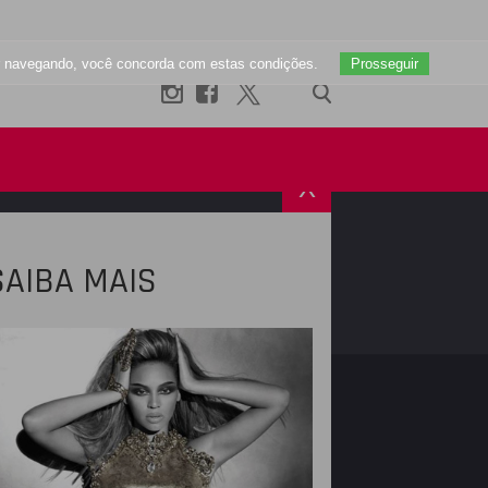
uar navegando, você concorda com estas condições.
Prosseguir
X
SAIBA MAIS
R
INSTAGRAM