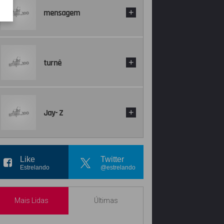
mensagem
+
turnê
+
Jay- Z
+
Like
Twitter
Estrelando
@estrelando
Mais Lidas
Últimas