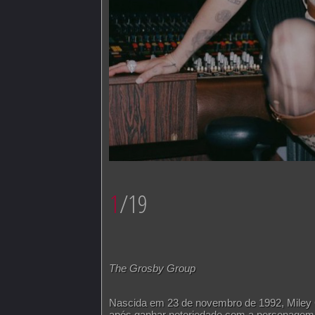
1
/19
The Grosby Group
Nascida em 23 de novembro de 1992, Miley Cy
após ganhar notoriedade com a personagem 