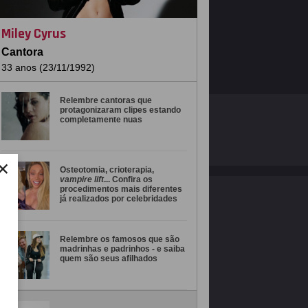
Miley Cyrus
Cantora
33 anos (23/11/1992)
Relembre cantoras que
protagonizaram clipes estando
O ESTRELANDO
POLÍTICA DE PRIVACIDADE
completamente nuas
Desenvolvido por
×
Osteotomia, crioterapia,
vampire lift
... Confira os
procedimentos mais diferentes
já realizados por celebridades
Relembre os famosos que são
madrinhas e padrinhos - e saiba
quem são seus afilhados