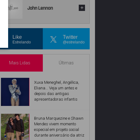
John Lennon
+
Like
Twitter
Estrelando
@estrelando
Mais Lidas
Últimas
Xuxa Meneghel, Angélica,
Eliana... Veja um antes e
depois das antigas
apresentadoras infantis
Bruna Marquezine e Shawn
Mendes vivem momento
especial em projeto social
durante aniversário da atriz