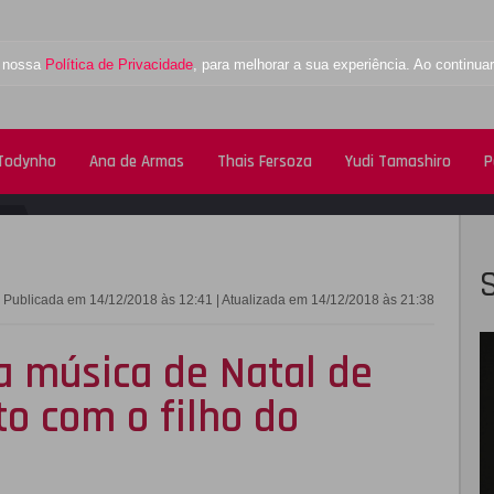
a nossa
Política de Privacidade
, para melhorar a sua experiência. Ao contin
 Todynho
Ana de Armas
Thais Fersoza
Yudi Tamashiro
P
FACEBOOK
TWITTE
Publicada em 14/12/2018 às 12:41 | Atualizada em 14/12/2018 às 21:38
a música de Natal de
o com o filho do