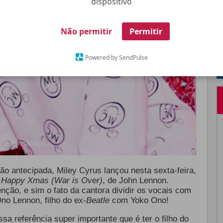
dispositivo
Não permitir
Permitir
Powered by SendPulse
Divulgação
o antecipada, Miley Cyrus lançou nesta sexta-feira,
o
Happy Xmas (War is Over)
, de John Lennon.
nção, e sim o fato da cantora dividir os vocais com
no Lennon, filho do ex-
Beatle
com Yoko Ono!
a referência super importante que é ter o filho do