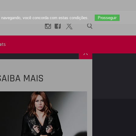
uar navegando, você concorda com estas condições.
Prosseguir
ets
X
SAIBA MAIS
R
INSTAGRAM