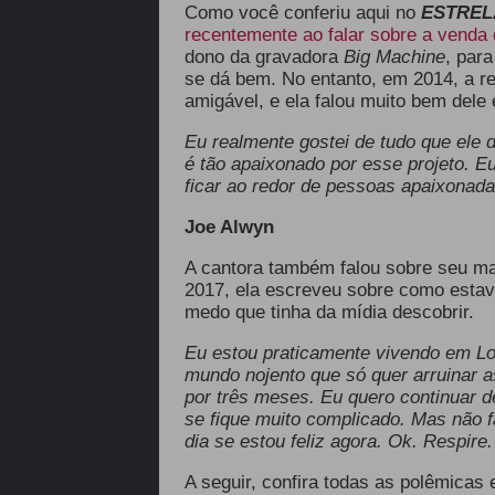
Como você conferiu aqui no
ESTRE
recentemente ao falar sobre a venda 
dono da gravadora
Big Machine
, par
se dá bem. No entanto, em 2014, a r
amigável, e ela falou muito bem dele 
Eu realmente gostei de tudo que ele d
é tão apaixonado por esse projeto. E
ficar ao redor de pessoas apaixonada
Joe Alwyn
A cantora também falou sobre seu ma
2017, ela escreveu sobre como estav
medo que tinha da mídia descobrir.
Eu estou praticamente vivendo em Lo
mundo nojento que só quer arruinar 
por três meses. Eu quero continuar 
se fique muito complicado. Mas não f
dia se estou feliz agora. Ok. Respire
A seguir, confira todas as polêmicas 