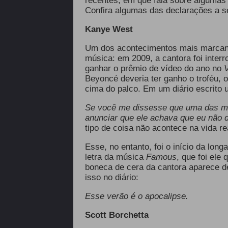
recentes, em que fala sobre algumas
Confira algumas das declarações a se
Kanye West
Um dos acontecimentos mais marcante
música: em 2009, a cantora foi inte
ganhar o prêmio de vídeo do ano no
V
Beyoncé deveria ter ganho o troféu,
cima do palco. Em um diário escrito 
Se você me dissesse que uma das mai
anunciar que ele achava que eu não de
tipo de coisa não acontece na vida re
Esse, no entanto, foi o início da lon
letra da música
Famous
, que foi ele
boneca de cera da cantora aparece d
isso no diário:
Esse verão é o apocalipse.
Scott Borchetta