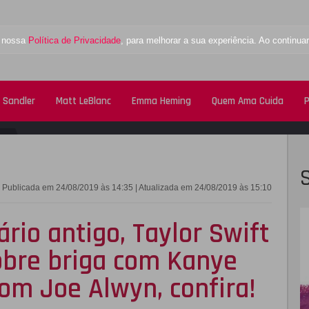
a nossa
Política de Privacidade
, para melhorar a sua experiência. Ao contin
 Sandler
Matt LeBlanc
Emma Heming
Quem Ama Cuida
P
FACEBOOK
TWITTE
Publicada em 24/08/2019 às 14:35 | Atualizada em 24/08/2019 às 15:10
rio antigo, Taylor Swift
obre briga com Kanye
om Joe Alwyn, confira!