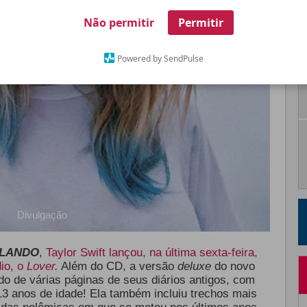
Não permitir
Permitir
Powered by SendPulse
Divulgação
LANDO
,
Taylor Swift lançou, na última sexta-feira,
io, o
Lover
.
Além do CD, a versão
deluxe
do novo
do de várias páginas de seus diários antigos, com
3 anos de idade! Ela também incluiu trechos mais