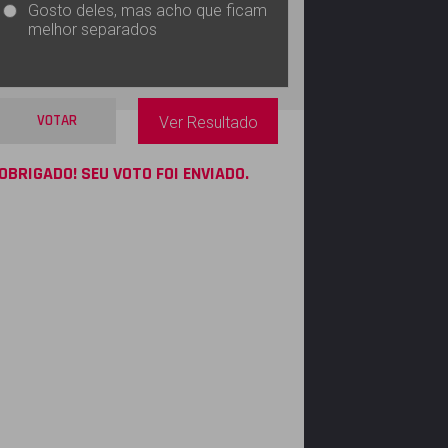
Gosto deles, mas acho que ficam
melhor separados
VOTAR
Ver Resultado
OBRIGADO! SEU VOTO FOI ENVIADO.