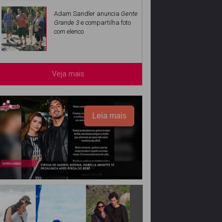
Adam Sandler anuncia
Gente
Grande 3
e compartilha foto
com elenco
Veja mais
Leia mais