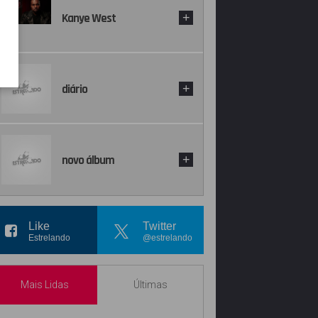
Kanye West
+
diário
+
novo álbum
+
Like
Twitter
Estrelando
@estrelando
Mais Lidas
Últimas