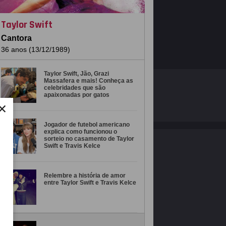
Taylor Swift
Cantora
36 anos (13/12/1989)
Taylor Swift, Jão, Grazi
Massafera e mais! Conheça as
O ESTRELANDO
POLÍTICA DE PRIVACIDADE
celebridades que são
apaixonadas por gatos
×
Desenvolvido por
Jogador de futebol americano
explica como funcionou o
sorteio no casamento de Taylor
Swift e Travis Kelce
Relembre a história de amor
entre Taylor Swift e Travis Kelce