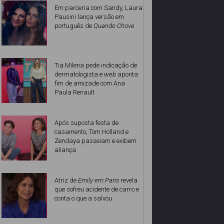
Em parceria com Sandy, Laura
Pausini lança versão em
português de
Quando Chove
Tia Milena pede indicação de
dermatologista e
web
aponta
fim de amizade com Ana
Paula Renault
Após suposta festa de
casamento, Tom Holland e
Zendaya passeiam e exibem
aliança
Atriz de
Emily em Paris
revela
que sofreu acidente de carro e
conta o que a salvou