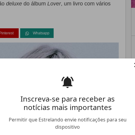
são
deluxe
do álbum
Lover
, um livro com vários
Pinterest
Whatsapp
FALE CONOSCO
ANUNCIE NO ESTRELANDO
TRABALHE N
Inscreva-se para receber as
notícias mais importantes
Permitir que Estrelando envie notificações para seu
dispositivo