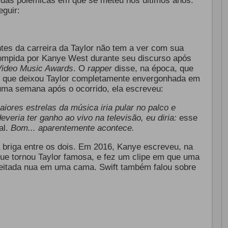
 das polêmicas em que se meteu nos últimos anos.
guir:
s da carreira da Taylor não tem a ver com sua
rrompida por Kanye West durante seu discurso após
ideo Music Awards
. O
rapper
disse, na época, que
 o que deixou Taylor completamente envergonhada em
uma semana após o ocorrido, ela escreveu:
ores estrelas da música iria pular no palco e
veria ter ganho ao vivo na televisão, eu diria:
esse
al.
Bom... aparentemente acontece.
ga briga entre os dois. Em 2016, Kanye escreveu, na
 que tornou Taylor famosa, e fez um clipe em que uma
eitada nua em uma cama. Swift também falou sobre