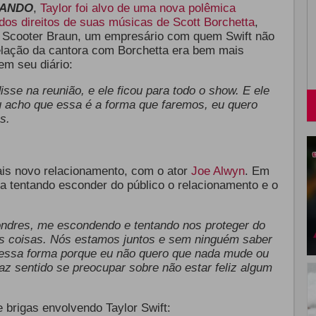
LANDO
,
Taylor foi alvo de uma nova polêmica
dos direitos de suas músicas de Scott Borchetta
,
a Scooter Braun, um empresário com quem Swift não
elação da cantora com Borchetta era bem mais
em seu diário:
isse na reunião, e ele ficou para todo o show. E ele
u acho que essa é a forma que faremos, eu quero
s.
is novo relacionamento, com o ator
Joe Alwyn
. Em
a tentando esconder do público o relacionamento e o
ndres, me escondendo e tentando nos proteger do
as coisas. Nós estamos juntos e sem ninguém saber
dessa forma porque eu não quero que nada mude ou
az sentido se preocupar sobre não estar feliz algum
.
e brigas envolvendo Taylor Swift: