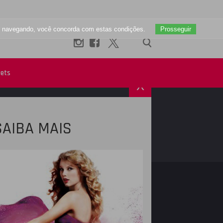
uar navegando, você concorda com estas condições.
Prosseguir
ets
X
SAIBA MAIS
R
INSTAGRAM