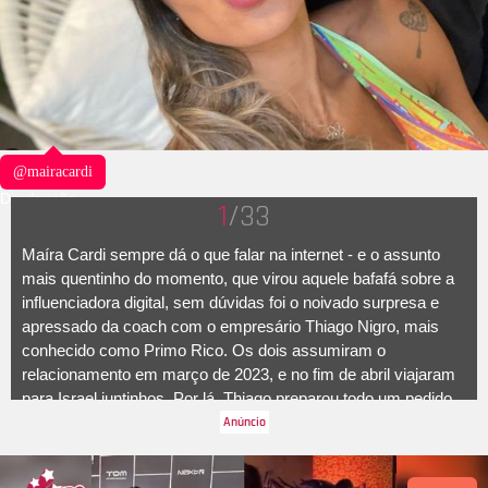
@mairacardi
Divulgação
1
/33
Maíra Cardi sempre dá o que falar na internet - e o assunto
mais quentinho do momento, que virou aquele bafafá sobre a
influenciadora digital, sem dúvidas foi o noivado surpresa e
apressado da coach com o empresário Thiago Nigro, mais
conhecido como Primo Rico. Os dois assumiram o
relacionamento em março de 2023, e no fim de abril viajaram
para Israel juntinhos. Por lá, Thiago preparou todo um pedido
de casamento, com direito até a aliança de 288 mil reais.