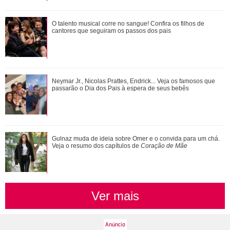
estiver, quem está?.
O talento musical corre no sangue! Confira os filhos de
O talento musical corre no sangue! Confira os filhos de
cantores que seguiram os passos dos p...
cantores que seguiram os passos dos pais
João Raul diz para Agrado que não está conseguindo
Neymar Jr., Nicolas Prattes, Endrick... Veja os famosos que
conviver com seu sucesso. Veja os resum...
passarão o Dia dos Pais à espera de seus bebês
@mairacardi
Gulnaz muda de ideia sobre Omer e o convida para um chá.
Divulgação
3
/33
Veja o resumo dos capítulos de
Coração de Mãe
Em outra ocasião, ela contou, através de uma entrevista para
Joel Jota podcast, que as mulheres precisam contar todas as
variáveis antes de decidir não perdoar alguém amado e ainda
Ver mais
criticou mulheres que escolhem amor próprio à saudade: - Me
encontram na rua e falam: eu não vou admitir, eu amo o meu
marido mas eu não vou voltar com ele porque eu me amo. Eu