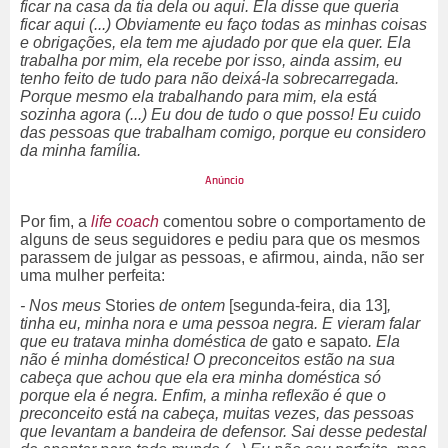
ficar na casa da tia dela ou aqui. Ela disse que queria
ficar aqui (...) Obviamente eu faço todas as minhas coisas
e obrigações, ela tem me ajudado por que ela quer. Ela
trabalha por mim, ela recebe por isso, ainda assim, eu
tenho feito de tudo para não deixá-la sobrecarregada.
Porque mesmo ela trabalhando para mim, ela está
sozinha agora (...) Eu dou de tudo o que posso! Eu cuido
das pessoas que trabalham comigo, porque eu considero
da minha família.
Por fim, a
life
coach
comentou sobre o comportamento de
alguns de seus seguidores e pediu para que os mesmos
parassem de julgar as pessoas, e afirmou, ainda, não ser
uma mulher perfeita:
- Nos meus
Stories
de
ontem
[segunda-feira, dia 13]
,
tinha eu, minha nora e uma pessoa negra. E vieram falar
que eu tratava minha doméstica de
gato e sapato
. Ela
não é minha doméstica! O preconceitos estão na sua
cabeça que achou que ela era minha doméstica só
porque ela é negra. Enfim, a minha reflexão é que o
preconceito está na cabeça, muitas vezes, das pessoas
que levantam a bandeira de defensor. Sai desse pedestal