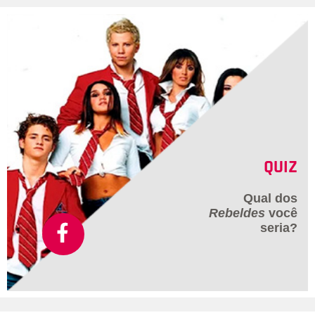
falo para ela: não é que você se ama, é que você tem orgulho.
Porque se você se amasse, você não estaria fazendo isso
com você. Lembrando que Maíra viveu um relacionamento
conturbado com Arthur Aguiar - marcado por muitas idas e
vindas - e traições do ator.
QUIZ
Qual dos
Rebeldes
você
seria?