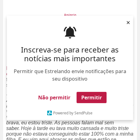
×
Inscreva-se para receber as
notícias mais importantes
Mayra Cardi vive usando o
Instagram
para responder à
Permitir que Estrelando envie notificações para
críticas que recebe de seus seguidores
. Na última terça-
seu dispositivo
feira, dia 14, a
influencer
usou os
Stories
para desabafar
sobre comentários que estavam a incomodando:
- Eu fiquei indignada em como o ser humano deu errado.
Não permitir
Permitir
A pandemia vem para mostrar o quanto estamos errando,
não só com o planeta, mas com os outros e nossas falsas
verdades (...) A gente sai falando algo como se fosse uma
Powered by SendPulse
verdade absoluta, sem nem saber se é. Eu não estou
brava, eu estou triste. As pessoas falam mal sem
saber.
Hoje à tarde eu tava muito cansada e muito triste
porque não estava conseguindo estar 100% com a minha
filha. E eu vim aqui abraçar as mães que estão se