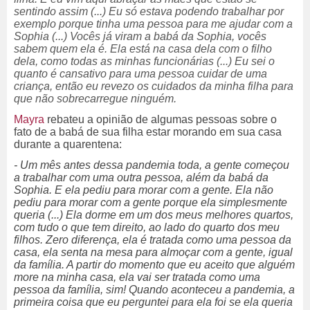
sentindo assim (...) Eu só estava podendo trabalhar por
exemplo porque tinha uma pessoa para me ajudar com a
Sophia (...) Vocês já viram a babá da Sophia, vocês
sabem quem ela é. Ela está na casa dela com o filho
dela, como todas as minhas funcionárias (...) Eu sei o
quanto é cansativo para uma pessoa cuidar de uma
criança, então eu revezo os cuidados da minha filha para
que não sobrecarregue ninguém.
Mayra
rebateu a opinião de algumas pessoas sobre o
fato de a babá de sua filha estar morando em sua casa
durante a quarentena:
- Um mês antes dessa pandemia toda, a gente começou
a trabalhar com uma outra pessoa, além da babá da
Sophia. E ela pediu para morar com a gente. Ela não
pediu para morar com a gente porque ela simplesmente
queria (...) Ela dorme em um dos meus melhores quartos,
com tudo o que tem direito, ao lado do quarto dos meu
filhos. Zero diferença, ela é tratada como uma pessoa da
casa, ela senta na mesa para almoçar com a gente, igual
da família. A partir do momento que eu aceito que alguém
more na minha casa, ela vai ser tratada como uma
pessoa da família, sim! Quando aconteceu a pandemia, a
primeira coisa que eu perguntei para ela foi se ela queria