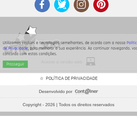
Utilizamos cookies e tecnologias semelhantes, de acordo com a nossa
Políti
de Privacidade
, para melhorar a sua experiência. Ao continuar navegando, vo
concorda com estas condições.
Acesse a versão web
Prosseguir
POLÍTICA DE PRIVACIDADE
Desenvolvido por
Neymar Jr., Nicolas Prattes, Endrick... Veja os famosos
Divulgação
que passarão o Dia dos Pais à espera de seus bebês
Copyright - 2026 | Todos os direitos reservados
5
/33
Em entrevista ao Link Podcast, ela revelou ter se incomodado
com a relação de Laís e o ex-marido Arthur Aguiar no BBB22:
- A menina, acho falsa para caramba, tenho vontade de torcer