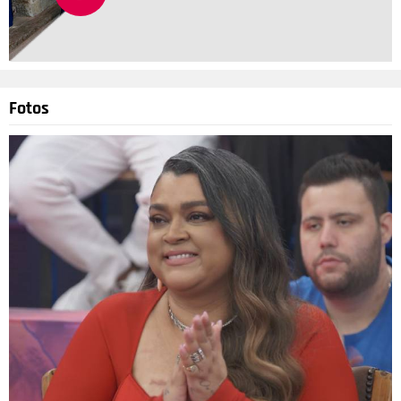
Fotos
Divulgação
4
/22
E não foi só Paolla que tentou manter o contato com a luz
solar! Caetano Veloso, frequentador assíduo da Praia da
Barra, em Salvador, resolveu tomar sol na varanda mesmo. O
momento foi compartilhado no Instagram por sua esposa,
Paula Lavigne.