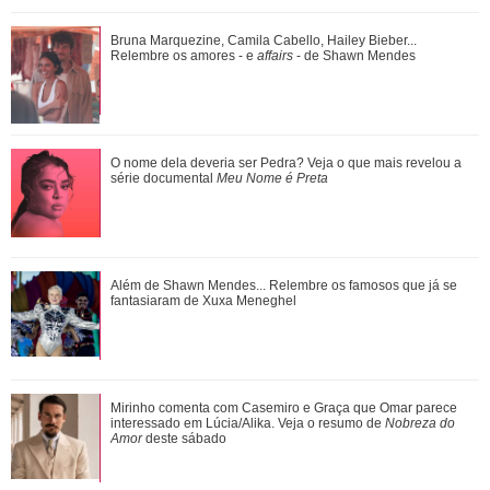
Bruna Marquezine, Camila Cabello, Hailey Bieber...
Bruna Marquezine, Camila Cabello, Hailey Bieber...
Relembre os amores - e affairs - de Shawn ...
Relembre os amores - e
affairs
- de Shawn Mendes
Divulgação
3
/22
Confira filmes em que as cenas de sexo foram reais
O nome dela deveria ser Pedra? Veja o que mais revelou a
série documental
Meu Nome é Preta
Paolla Oliveira aproveitou um sábado de sol no Rio de Janeiro
para recuperar os seus níveis de vitamina D. A atriz
compartilhou vídeos no Stories do Instagram em que aparece
no quintal de sua casa, de shorts e top, e brinca: - O que é
Ariana Grande faz desabafo em show sobre decisão de
Além de Shawn Mendes... Relembre os famosos que já se
isso? Paparazzi em casa agora? Paparazzina hora da
pausar a carreira: Não foi uma reação...
fantasiaram de Xuxa Meneghel
vitamina D?
Tia Milena pede indicação de dermatologista e web aponta
Mirinho comenta com Casemiro e Graça que Omar parece
fim de amizade com Ana Paula Renau...
interessado em Lúcia/Alika. Veja o resumo de
Nobreza do
Amor
deste sábado