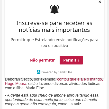
×
Inscreva-se para receber as
notícias mais importantes
Permitir que Estrelando envie notificações para
seu dispositivo
Giovanna Ewbank
contou com a participação de alguns
Não permitir
Permitir
amigos famosos em um vídeo publicado nesta quinta-
feira, dia 14, em seu canal do
YouTube
. A apresentadora
convidou alguns artistas e pediu para que eles
Powered by SendPulse
revelassem o que estão fazendo nesta quarentena.
Deborah Secco, por exemplo,
contou que ela e o marido,
Hugo Moura
, estão fazendo diversas atividades lúdicas
com a filha, Maria Flor:
-
A gente está aqui cheio de amor e aproveitando essa
oportunidade de estar muito junto, coisa que há muito
tempo a gente não conseguia
, contou a atriz.