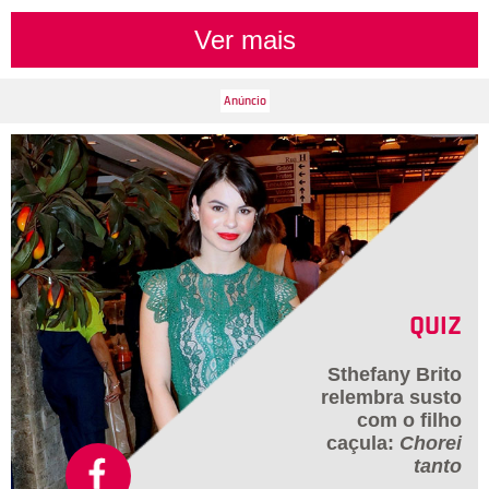
Ver mais
QUIZ
Sthefany Brito
relembra susto
com o filho
caçula:
Chorei
tanto