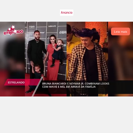
no Instagram que aproveitaram o momento para se arrumar,
passar perfume e até preparar alguns drinks. Até cílios
postiços coloquei, brincou Brittes. A apresentadora contou aos
seus seguidores que ela e o marido ainda não se sentem
seguros para ir em bares ou festas, e por isso, inventaram
Leia mais
essa fantasia para fingir que estão por aí, pelo mundo. Legal
né? A seguir, confira mais famosos que curtiram a quarentena
de forma criativa!