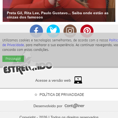
Preta Gil, Rita Lee, Paulo Gustavo... Saiba onde estão as
cinzas dos famosos
Utilizamos cookies e tecnologias semelhantes, de acordo com a nossa
Políti
de Privacidade
, para melhorar a sua experiência. Ao continuar navegando, vo
concorda com estas condições.
Prosseguir
Acesse a versão web
POLÍTICA DE PRIVACIDADE
Desenvolvido por
Bruna Marquezine, Camila Cabello, Hailey Bieber...
Divulgação
Relembre os amores - e
Copyright - 2026 | Todos os direitos reservados
affairs
- de Shawn Mendes