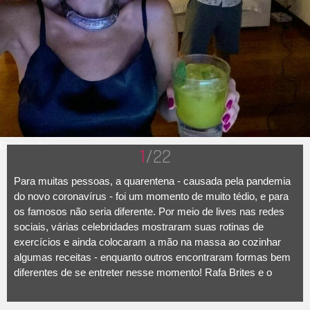
Divulgação
1
/22
Para muitas pessoas, a quarentena - causada pela pandemia
do novo coronavírus - foi um momento de muito tédio, e para
os famosos não seria diferente. Por meio de lives nas redes
sociais, várias celebridades mostraram suas rotinas de
exercícios e ainda colocaram a mão na massa ao cozinhar
algumas receitas - enquanto outros encontraram formas bem
diferentes de se entreter nesse momento! Rafa Brites e o
marido, Felipe Andreoli, por exemplo, tiveram a ideia de sair da
rotina e fazer uma festa na sala de casa. O casal compartilhou