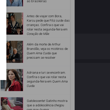
as brasileiras
Antes de viajar com Bora,
Karsu pede que Filiz cuide das
crianças. Confira o que vai
rolar nesta segunda-feira em
Coração de Mãe
O ESTRELANDO
POLÍTICA DE PRIVACIDADE
Além da morte de Arthur
Brandão, veja os mistérios de
Quem Ama Cuida
que
Desenvolvido por
precisam se resolver
Adriana e Iuri se encontram.
Confira o que vai rolar nesta
segunda-feira em
Quem Ama
Cuida
Gatolescente! Gatinho mostra
que a adolescência chegou
com mau humor