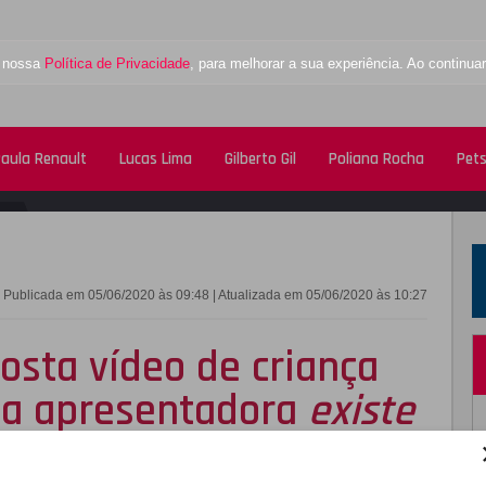
a nossa
Política de Privacidade
, para melhorar a sua experiência. Ao contin
aula Renault
Lucas Lima
Gilberto Gil
Poliana Rocha
Pet
FACEBOOK
TWITTE
Publicada em 05/06/2020 às 09:48 | Atualizada em 05/06/2020 às 10:27
sta vídeo de criança
 a apresentadora
existe
bra a
web
; entenda!