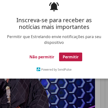
com a animação da criança
Inscreva-se para receber as
Pinterest
Whatsapp
notícias mais importantes
Permitir que Estrelando envie notificações para seu
FALE CONOSCO
ANUNCIE NO ESTRELANDO
TRABALHE N
dispositivo
Não permitir
Permitir
Powered by SendPulse