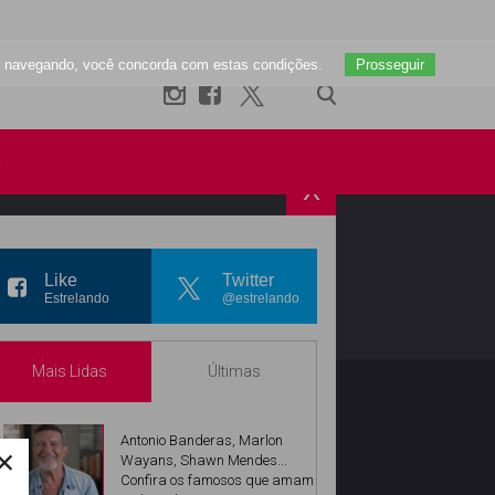
uar navegando, você concorda com estas condições.
Prosseguir
s
X
R
INSTAGRAM
Like
Twitter
Estrelando
@estrelando
Mais Lidas
Últimas
Antonio Banderas, Marlon
×
Wayans, Shawn Mendes...
Confira os famosos que amam