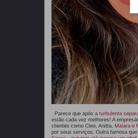
Parece que após
a turbulenta separ
estão cada vez melhores! A empresá
clientes como Cleo, Anitta,
Maiara e 
por seus serviços. Outra famosa qu