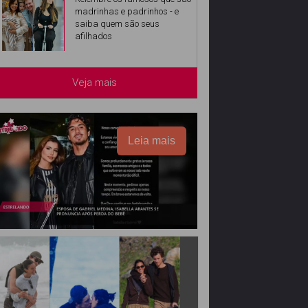
madrinhas e padrinhos - e
saiba quem são seus
afilhados
Veja mais
Leia mais