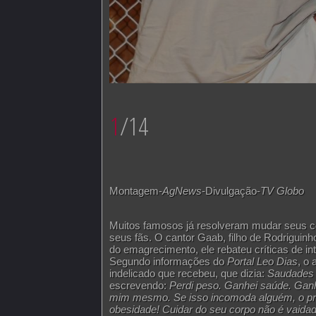
1
/14
Montagem-
AgNews
-Divulgação-
TV Globo
Muitos famosos já resolveram mudar seus c
seus fãs. O cantor Gaab, filho de Rodriguinh
do emagrecimento, ele rebateu críticas de i
Segundo informações do
Portal Leo Dias
, o
indelicado que recebeu, que dizia:
Saudades 
escrevendo:
Perdi peso. Ganhei saúde. Ganh
mim mesmo. Se isso incomoda alguém, o pr
obesidade! Cuidar do seu corpo não é vaidad