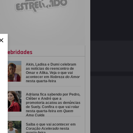
×
O ESTRELANDO
POLÍTICA DE PRIVACIDADE
celebridades
Akin, Ladisa e Dumi celebram
Desenvolvido por
as notícias do reencontro de
Omar e Alika. Veja o que vai
acontecer em
Nobreza do Amor
nesta quarta-feira
Adriana fica sabendo por Pedro,
Cléber e André que a
promotoria acatou as denúncias
de Suely. Confira o que vai rolar
nesta quarta-feira em
Quem
Ama Cuida
Saiba o que vai acontecer em
Coração Acelerado
nesta
quarta-feira