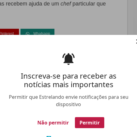
sas recebem ajuda de um
chef
particular que
Pinterest
Whatsapp
FALE CONOSCO
ANUNCIE NO ESTRELANDO
TRABALHE N
Inscreva-se para receber as
notícias mais importantes
Permitir que Estrelando envie notificações para seu
dispositivo
Não permitir
Permitir