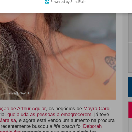
Powered by SendPulse
Divulgação
ação de Arthur Aguiar
, os negócios de
Mayra Cardi
ria,
que ajuda as pessoas a emagrecerem
, já teve
Maraisa
, e agora está vendo um aumento na procura
e recentemente buscou a
life coach
foi
Deborah