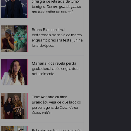
cirurgia de retirada de tumor
benigno:
Dei um grande passo
pra tudo voltar ao normal
Bruna Biancardi vai
disfarçada para 25 de março
enquanto prepara festa junina
fora de época
Mariana Rios revela perda
gestacional após engravidar
naturalmente
Time Adriana ou time
Brandão? Veja de que lado os
personagens de
Quem Ama
Cuida
estão
Relembre os famosos que são