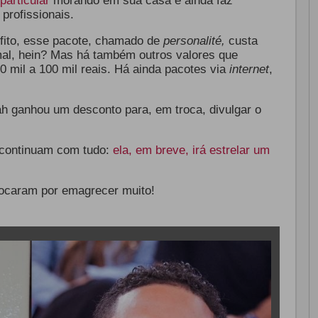
particular
morando em sua casa e ainda faz
profissionais.
fito, esse pacote, chamado de
personalité,
custa
mal, hein? Mas há também outros valores que
 mil a 100 mil reais. Há ainda pacotes via
internet
,
ah ganhou um desconto para, em troca, divulgar o
 continuam com tudo:
ela, em breve, irá estrelar um
hocaram por emagrecer muito!