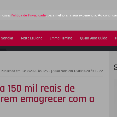
a nossa
Política de Privacidade
, para melhorar a sua experiência. Ao contin
 Sandler
Matt LeBlanc
Emma Heming
Quem Ama Cuida
P
FACEBOOK
TWITTE
Publicada em 13/08/2020 às 12:22 | Atualizada em 13/08/2020 às 12:22
a 150 mil reais de
erem emagrecer com a