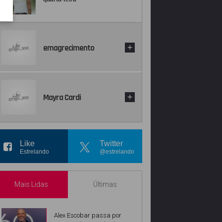
emagrecimento
+
Mayra Cardi
+
Like
Twitter
Estrelando
@estrelando
Mais Lidas
Últimas
Alex Escobar passa por