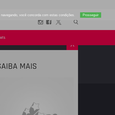
uar navegando, você concorda com estas condições.
Prosseguir
ets
X
SAIBA MAIS
R
INSTAGRAM