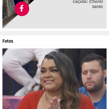
caçula:
Chorei
tanto
Fotos
Divulgação
4
/31
O clique acima foi o primeiro que Sammy e Pyong tiraram
juntos. Sammy revelou, no Instagram, que na época foi pedir
uma foto co o hipnólogo por ser muito fã de seu trabalho, e
aproveitou o post para se declarar para o youtuber: Eu estava
andando pela Avenida Paulista quando vi o Pyong e fui pedir
pra tirar uma foto com ele! A primeira foto com meu futuro
marido. Hoje eu continuo fã dele, do trabalho, dos talentos,
mas principalmente do coração dele, um coração cheio de luz