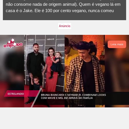
não consome nada de origem animal). Quem é vegano lá em
casa é o Jake. Ele é 100 por cento vegano, nunca comeu
carne... Quer dizer, já experimentou um pedacinho de frango
que eu dei e ele cuspiu. Não gosta. Ele é vegano, eu introduzi
esse tipo de alimentação para ele. A seguir, que tal conferir os
melhores momentos dessa família? O ESTRELANDO te
mostra!
Leia mais