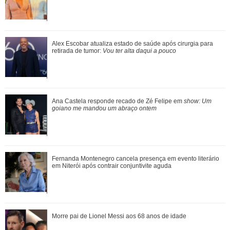
Adriana fica sabendo por Pedro, Cléber e André que a
Alex Escobar atualiza estado de saúde após cirurgia para
promotoria acatou as denúncias de Sue...
retirada de tumor:
Vou ter alta daqui a pouco
Ariana Grande anuncia pausa na carreira após críticas ao
Ana Castela responde recado de Zé Felipe em
show: Um
corpo
goiano me mandou um abraço ontem
Neymar Jr. brinca com Bruna Biancardi durante quadrilha e
Fernanda Montenegro cancela presença em evento literário
cena viraliza; assista!
em Niterói após contrair conjuntivite aguda
Divulgação
3
/31
Morre pai de Lionel Messi aos 68 anos de idade