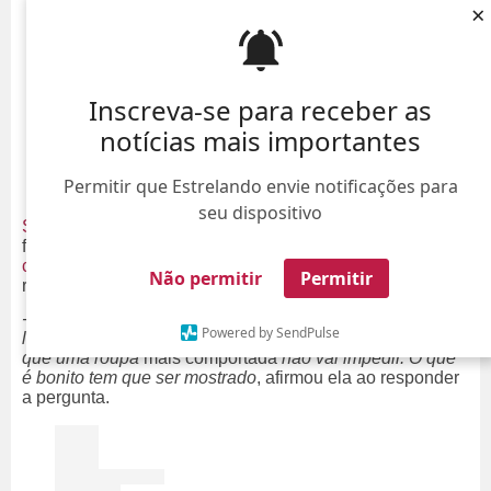
×
Inscreva-se para receber as
notícias mais importantes
Permitir que Estrelando envie notificações para
seu dispositivo
Sammy conversou com seus seguidores
na última terça-
feira, dia 18, e
deu detalhes sobre como é sua relação
com Pyong Lee
. Por meio do
Instagram Stories
, ela
Não permitir
Permitir
revelou o que o amado não sente ciúmes de seus
looks
.
- Ele até me ajuda a escolher. Se uma mulher quiser
Powered by SendPulse
largar você, ou ficar com outra pessoa, pode ter certeza
que uma roupa
mais comportada
não vai impedir. O que
é bonito tem que ser mostrado
, afirmou ela ao responder
a pergunta.