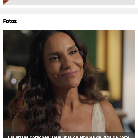
Montagem-Divulgação
Fotos
4
/52
Algumas declarações de amor entre os famosso podem vir de
forma inusitada. Ricardo Pereira, por exemplo, foi pedido em
casamento pela segunda vez pela esposa Francisca Pereira,
no topo do Cristo Redentor, no Rio de Janeiro. Ao contar a
novidade aos fãs do casal, ela escreveu: Ainda em êxtase ele
disse que sim!!!! Ahahaha pedi para o meu amor Ricardo
Pereira casar comigo de novo, ano que vem temos festa
hein?! @terzihan.lisboa obrigada por me ajudarem com as
alianças embora eu saiba que ele não tinha como dizer que
não.. Os atores já estão juntos há 12 anos e são pais de
Vicente, Francisca e Julieta.
Ela arrasa corações! Relembre os amores da vida de Ivete