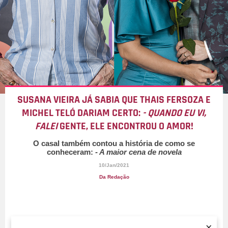
SUSANA VIEIRA JÁ SABIA QUE THAIS FERSOZA E
MICHEL TELÓ DARIAM CERTO:
- QUANDO EU VI,
FALEI
GENTE, ELE ENCONTROU O AMOR!
O casal também contou a história de como se
conheceram:
- A maior cena de novela
10/Jan/2021
Da Redação
×