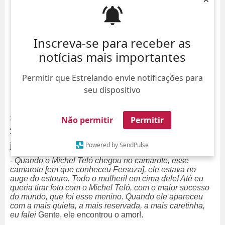
Inscreva-se para receber as
notícias mais importantes
Permitir que Estrelando envie notificações para
seu dispositivo
Susana Vieira
é esperta! Em entrevista ao programa
Não permitir
Permitir
Altas Horas
, a atriz contou que sentiu logo de cara que
Thais Fersoza e Michel Teló
teriam um longo futuro
Powered by SendPulse
juntos.
-
Quando o Michel Teló chegou no camarote, esse
camarote [em que conheceu Fersoza], ele estava no
auge do estouro. Todo o mulheril em cima dele! Até eu
queria tirar foto com o Michel Teló, com o maior sucesso
do mundo, que foi esse menino. Quando ele apareceu
com a mais quieta, a mais reservada, a mais caretinha,
eu falei
Gente, ele encontrou o amor!.