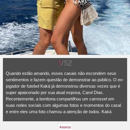
Divulgação
1
/52
Quando estão amando, esses casais não escondem seus
sentimentos e fazem questão de demonstrar ao público. O ex-
jogador de futebol Kaká já demonstrou diversas vezes que é
super apaixonado por sua atual esposa, Carol Dias.
Recentemente, a bonitona compartilhou um carrossel em
suas redes sociais com algumas fotos e momentos do casal
e entre eles uma foto chamou a atenção de todos. Kaká
aparece sem camisa, bermudinha amarela e boné verde
limão, abraçado e beijando a amada que está de biquíni e