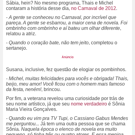
Sábia, hein? No mesmo programa, Thais e Michel
contaram a história desse dia,
no Carnaval de 2012
.
-
A gente se conheceu no Carnaval, por incrível que
pareça. A gente se esbarrou, a maior cena de novela. Foi
ombrinho com ombrinho e aí bateu um olhar diferente
,
relatou a atriz.
-
Quando o coração bate, não tem jeito
, completou o
sertanejo.
Susana, inclusive, fez questão de elogiar os pombinhos.
-
Michel, muitas felicidades para vocês e obrigada! Thais,
beijo, meu amor! Você ficou com o homem mais famoso
da festa, neném!
, brincou.
Por fim, a veterana revelou uma curiosidade por trás de
seu nome artístico, já que seu
nome verdadeiro
é Sônia
Maria Vieira Gonçalves.
-
Quando eu vim pra TV Tupi, o Cassiano Gabus Mendes
me perguntou...
Já tem uma outra pessoa que se chama
Sônia
. Naquela época o elenco de novela era muito
pequeno, só tinha três ou quatro atores. E essa menina