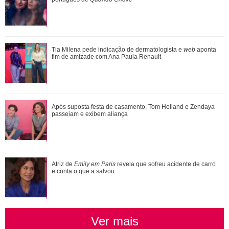
Silvia Buarque revela conversa com a filha após diagnóstico
Tia Milena pede indicação de dermatologista e
web
aponta
de câncer de mama: Ela ficou m...
fim de amizade com Ana Paula Renault
Vem aí! Próxima semana de Quem Ama Cuida traz
Após suposta festa de casamento, Tom Holland e Zendaya
reviravoltas que irão mudar o rumo da novela
passeiam e exibem aliança
Divulgação
3
/52
Atriz de
Emily em Paris
revela que sofreu acidente de carro
e conta o que a salvou
Daniel Cady e Ivete Sangalo, por exemplo, aproveitaram o
passeio que estavam fazendo pelos parques da Universal
Studios, nos Estados Unidos, para tirar essa foto para lá de
romântica dos dois se beijando! Quanto amor, né?
Ver mais