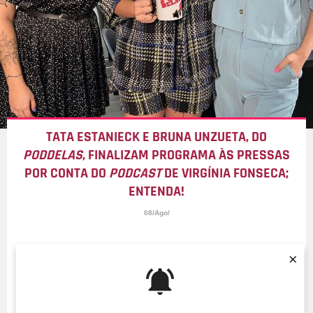
TATA ESTANIECK E BRUNA UNZUETA, DO
PODDELAS
, FINALIZAM PROGRAMA ÀS PRESSAS
POR CONTA DO
PODCAST
DE VIRGÍNIA FONSECA;
ENTENDA!
08/Ago/
×