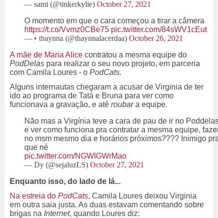
— sami (@tinkerkylie)
October 27, 2021
O momento em que o cara começou a tirar a câmera
https://t.co/Vvmz0CBe75
pic.twitter.com/84sWV1cEut
— • thaynna (@thaynnalacerdaa)
October 26, 2021
A mãe de Maria Alice
contratou a mesma equipe do
PodDelas
para realizar o seu novo
projeto, em parceria
com Camila Loures - o
PodCats.
Alguns internautas chegaram a acusar de Virginia de ter
ido ao programa de Tatá e Bruna para ver como
funcionava a gravação, e até
roubar
a equipe.
Não mas a Virgínia teve a cara de pau de ir no Poddela
e ver como funciona pra contratar a mesma equipe, faze
no msm mesmo dia e horários próximos???? Inimigo pr
que né
pic.twitter.com/NGWIGWrMao
— Dy (@sejaluzLS)
October 27, 2021
Enquanto isso, do lado de lá...
Na estreia do
PodCats
, Camila Loures deixou Virginia
em outra saia justa. As duas estavam comentando sobre
brigas na
Internet
, quando Loures diz: