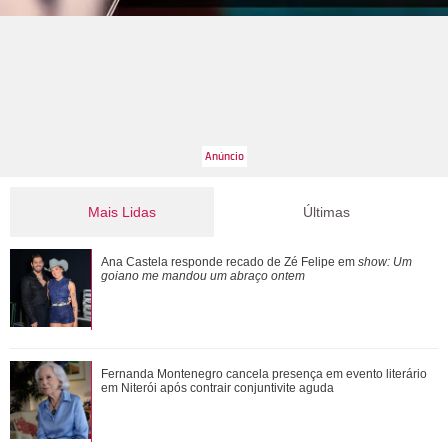
Mais Lidas
Últimas
Ana Castela responde recado de Zé Felipe em show: Um
Ana Castela responde recado de Zé Felipe em
show: Um
goiano me mandou um abraço ontem
goiano me mandou um abraço ontem
Morre pai de Lionel Messi aos 68 anos de idade
Fernanda Montenegro cancela presença em evento literário
em Niterói após contrair conjuntivite aguda