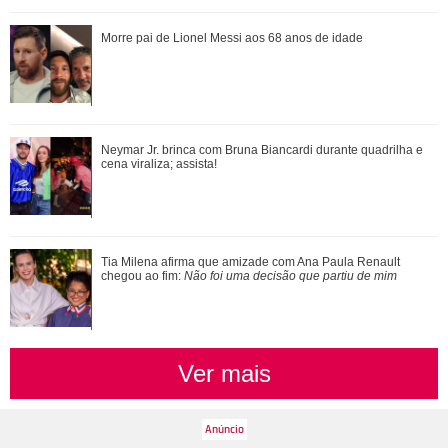
Fernanda Montenegro cancela presença em evento literário
Morre pai de Lionel Messi aos 68 anos de idade
em Niterói após contrair conjunt...
Neymar Jr. brinca com Bruna Biancardi durante quadrilha e
Neymar Jr. brinca com Bruna Biancardi durante quadrilha e
cena viraliza; assista!
cena viraliza; assista!
Bruna Marquezine, Camila Cabello, Hailey Bieber...
Tia Milena afirma que amizade com Ana Paula Renault
Relembre os amores - e affairs - de Shawn ...
chegou ao fim:
Não foi uma decisão que partiu de mim
Ver mais