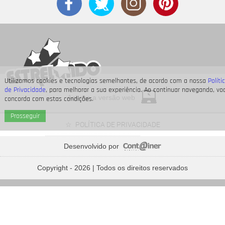
Utilizamos cookies e tecnologias semelhantes, de acordo com a nossa
Políti
de Privacidade
, para melhorar a sua experiência. Ao continuar navegando, vo
Acesse a versão web
concorda com estas condições.
Prosseguir
POLÍTICA DE PRIVACIDADE
Desenvolvido por
Bruna Marquezine, Camila Cabello, Hailey Bieber...
Relembre os amores - e
Copyright - 2026 | Todos os direitos reservados
affairs
- de Shawn Mendes