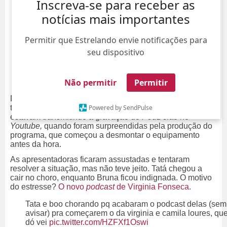
Inscreva-se para receber as
notícias mais importantes
Permitir que Estrelando envie notificações para
seu dispositivo
Não permitir
Permitir
Deu briga, confusão e choradeira! Na tarde da última
terça-feira, dia 26, Tatá Estaniecki e Bruna Unzueta
Powered by SendPulse
estavam transmitindo a gravação do
PodDelas
no
Youtube,
quando foram surpreendidas pela produção do
programa, que começou a desmontar o equipamento
antes da hora.
As apresentadoras ficaram assustadas e tentaram
resolver a situação, mas não teve jeito. Tatá chegou a
cair no choro, enquanto Bruna ficou indignada. O motivo
do estresse?
O novo
podcast
de Virginia Fonseca.
Tata e boo chorando pq acabaram o podcast delas (sem
avisar) pra começarem o da virginia e camila loures, qu
dó vei
pic.twitter.com/HZFXf1Oswi