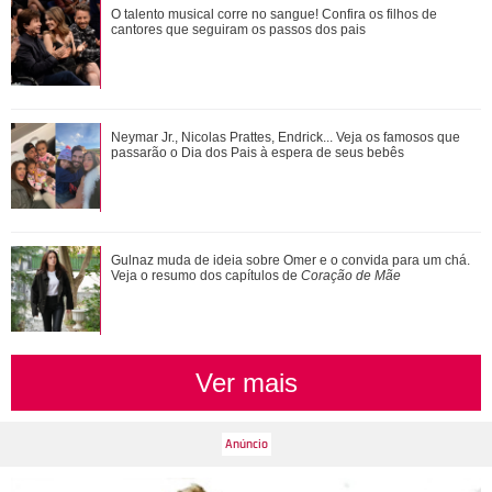
O talento musical corre no sangue! Confira os filhos de
O talento musical corre no sangue! Confira os filhos de
cantores que seguiram os passos dos p...
cantores que seguiram os passos dos pais
João Raul diz para Agrado que não está conseguindo
Neymar Jr., Nicolas Prattes, Endrick... Veja os famosos que
conviver com seu sucesso. Veja os resum...
passarão o Dia dos Pais à espera de seus bebês
Divulgação
3
/18
Gulnaz muda de ideia sobre Omer e o convida para um chá.
Veja o resumo dos capítulos de
Coração de Mãe
Por sinal, Cattrall foi alvo de comentários irônicos de Sarah
Jessica Parker, a Carrie, quando perguntada sobre a possível
participação da atriz em uma segunda temporada da
produção. Eu não acho que ficaria tudo bem, porque há muita
Ver mais
história pública de sentimentos que ela compartilhou, afirmou
Sarah, em entrevista para a revista Variety.Eu não participei
[da discussão] ou li artigos sobre, embora as pessoas estejam
inclinadas a me informar, revelou. Vale lembrar que desde
2017, Kim fala sobre mágoas dos bastidores de Sex and The