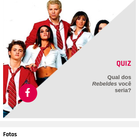
City, e deu a entender que sofria abusos por parte das outras
três estrelas da série - a artista chegou a chamar Jessica
Parker de cruel em uma publicação nas redes sociais e falou,
em uma entrevista, que jamais retornaria à franquia.
QUIZ
Qual dos
Rebeldes
você
seria?
Fotos