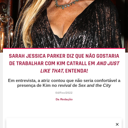
SARAH JESSICA PARKER DIZ QUE NÃO GOSTARIA
DE TRABALHAR COM KIM CATRALL EM
AND JUST
LIKE THAT
, ENTENDA!
Em entrevista, a atriz contou que não seria confortável a
presença de Kim no
revival
de
Sex and the City
04/Fev/2022
Da Redação
×