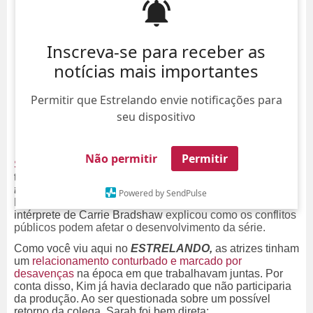
Inscreva-se para receber as
notícias mais importantes
Permitir que Estrelando envie notificações para
seu dispositivo
Não permitir
Permitir
Sarah Jessica Parker
revelou que não gostaria de
trabalhar com Kim Catrall - a Samanta Jones de
Sex and
the City
- em
And Just Like That,
revival
da série de 1998.
Powered by SendPulse
Em entrevista à
Variety
noticiada pelo
DailyMail
, a
intérprete de Carrie Bradshaw
explicou como os conflitos
públicos podem afetar o desenvolvimento da série.
Como você viu aqui no
ESTRELANDO,
as atrizes tinham
um
relacionamento conturbado e marcado por
desavenças
na época em que trabalhavam juntas. Por
conta disso, Kim já havia declarado que não participaria
da produção. Ao ser questionada sobre um possível
retorno da colega, Sarah foi bem direta: