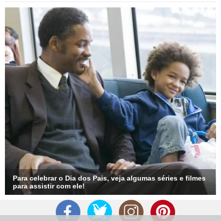
Divulgação
4
/18
O bad boy mais charmoso da série, Mr. Big, que foi
interpretado por Chris Noth, nascido em 13 de novembro de
1954, foi inspirado em uma pessoa real. Candace Bushnell,
escritora do livro que originou a produção para a TV, revelou
que ela se baseou em Ron Galotti, editor de revistas famoso
nos Estados Unidos.
Para celebrar o Dia dos Pais, veja algumas séries e filmes
para assistir com ele!