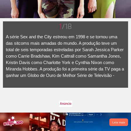
Divulgação
1
/18
A série Sex and the City estreou em 1998 e se tornou uma
das sitcoms mais amadas do mundo. A produção teve um
total de seis temporadas estreladas por Sarah Jessica Parker
como Carrie Bradshaw, Kim Cattrall como Samantha Jones,
Kristin Davis como Charlotte York e Cynthia Nixon como
Miranda Hobbes. A produção foi a primeira série da TV paga a
ganhar um Globo de Ouro de Melhor Série de Televisão -
Comédia, em 1999. Ganhou não apenas naquele ano, mas
nos dois anos seguintes. Além disso, foi a primeira série da
TV paga a ganhar um Emmy de Melhor Série de Comédia. A
seguir, confira mais segredos dos bastidores de Sex and the
City!
Leia mais