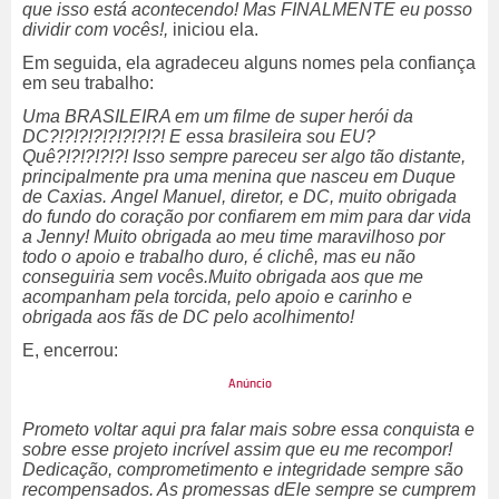
que isso está acontecendo! Mas FINALMENTE eu posso
dividir com vocês!,
iniciou ela.
Em seguida, ela agradeceu alguns nomes pela confiança
em seu trabalho:
Uma BRASILEIRA em um filme de super herói da
DC?!?!?!?!?!?!?!?! E essa brasileira sou EU?
Quê?!?!?!?!?! Isso sempre pareceu ser algo tão distante,
principalmente pra uma menina que nasceu em Duque
de Caxias. Angel Manuel, diretor, e DC, muito obrigada
do fundo do coração por confiarem em mim para dar vida
a Jenny! Muito obrigada ao meu time maravilhoso por
todo o apoio e trabalho duro, é clichê, mas eu não
conseguiria sem vocês.Muito obrigada aos que me
acompanham pela torcida, pelo apoio e carinho e
obrigada aos fãs de DC pelo acolhimento!
E, encerrou:
Prometo voltar aqui pra falar mais sobre essa conquista e
sobre esse projeto incrível assim que eu me recompor!
Dedicação, comprometimento e integridade sempre são
recompensados. As promessas dEle sempre se cumprem