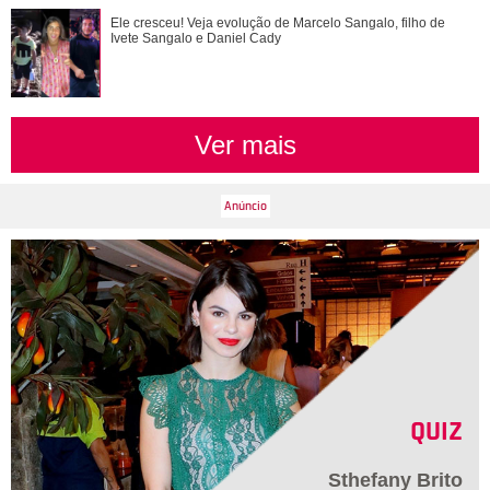
Time Adriana ou time Brandão? Veja de que lado os
Ele cresceu! Veja evolução de Marcelo Sangalo, filho de
personagens de Quem Ama Cuida estão
Ivete Sangalo e Daniel Cady
Ver mais
QUIZ
Sthefany Brito