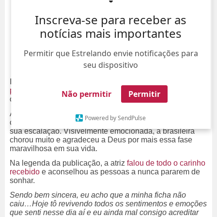
Inscreva-se para receber as
notícias mais importantes
Permitir que Estrelando envie notificações para
seu dispositivo
Internacional é ela! A atriz Bruna Marquezine
foi escalada
para o novo filme da
DC
,
Besouro Azul
,
e não se fala em
Não permitir
Permitir
outra coisa nas redes sociais.
Após a confirmação e a repercussão do assunto, Bruna
Powered by SendPulse
compartilhou um vídeo do momento em que soube da
sua escalação. Visivelmente emocionada, a brasileira
chorou muito e agradeceu a Deus por mais essa fase
maravilhosa em sua vida.
Na legenda da publicação, a atriz
falou de todo o carinho
recebido
e aconselhou as pessoas a nunca pararem de
sonhar.
Sendo bem sincera, eu acho que a minha ficha não
caiu…Hoje tô revivendo todos os sentimentos e emoções
que senti nesse dia aí e eu ainda mal consigo acreditar