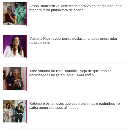
Verdadeiras xérox! Confira mães e filhas famosas que são
Bruna Biancardi vai disfarçada para 25 de março enquanto
super parecidas
prepara festa junina fora de época
Mariana Rios revela perda gestacional após engravidar
Mariana Rios revela perda gestacional após engravidar
naturalmente
naturalmente
Ele cresceu! Veja evolução de Marcelo Sangalo, filho de
Time Adriana ou time Brandão? Veja de que lado os
Ivete Sangalo e Daniel Cady
personagens de
Quem Ama Cuida
estão
Cristiano Ronaldo deixa comentário exaltando a noiva em
Relembre os famosos que são madrinhas e padrinhos - e
vídeo de Márcia Goldschmidt; enten...
saiba quem são seus afilhados