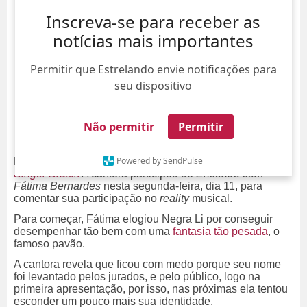
Inscreva-se para receber as
notícias mais importantes
Permitir que Estrelando envie notificações para
seu dispositivo
Não permitir
Permitir
Powered by SendPulse
Negra Li foi a
desmascarada da semana no
The Masked
Singer Brasil
!
A cantora participou do
Encontro com
Fátima Bernardes
nesta segunda-feira, dia 11, para
comentar sua participação no
reality
musical.
Para começar, Fátima elogiou Negra Li por conseguir
desempenhar tão bem com uma
fantasia tão pesada
, o
famoso pavão.
A cantora revela que ficou com medo porque seu nome
foi levantado pelos jurados, e pelo público, logo na
primeira apresentação, por isso, nas próximas ela tentou
esconder um pouco mais sua identidade.