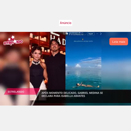
Leia mais
Divulgação-
TV Globo
2
/7
A cantora ainda entregou como tudo vai funcionar: - A gente
vai ter que descobrir juntos quem são os famosos por trás das
máscaras. São 12 celebridades das mais diversas áreas.