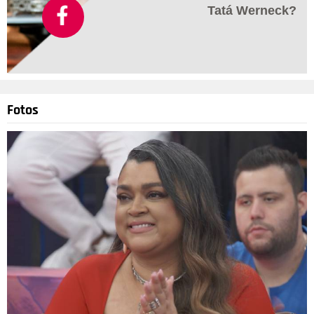
4
/7
Tatá Werneck?
Durante a cantoria, vão surgir algumas pistas. - É aí que a
gente já começa a tentar adivinhar quem é quem nesse palco,
fala, ainda, Ivete. E as fantasias são luxuosas e com um toque
de brasilidade. Tem personagem do imaginário, como
Unicórnio e Monstro; do meio animal, como Jacaré e Onça-
Fotos
Pintada; clássicos da culinária, como Dogão e Brigadeiro; e
muito mais.