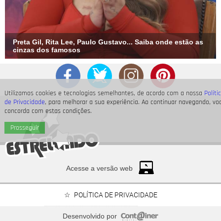
Preta Gil, Rita Lee, Paulo Gustavo... Saiba onde estão as
cinzas dos famosos
Utilizamos cookies e tecnologias semelhantes, de acordo com a nossa
Políti
de Privacidade
, para melhorar a sua experiência. Ao continuar navegando, vo
concorda com estas condições.
Prosseguir
Divulgação-
TV Globo
5
/7
E qual o papel dos jurados? - Ao final das apresentações, os
jurados definem qual foi a melhor da noite e o famoso que será
Acesse a versão web
desmascarado, tendo a identidade revelada, completa Ivete.
Os jurados, aliás, são Eduardo Sterblitch, Rodrigo Lombardi,
POLÍTICA DE PRIVACIDADE
Simone e Taís Araujo.
Desenvolvido por