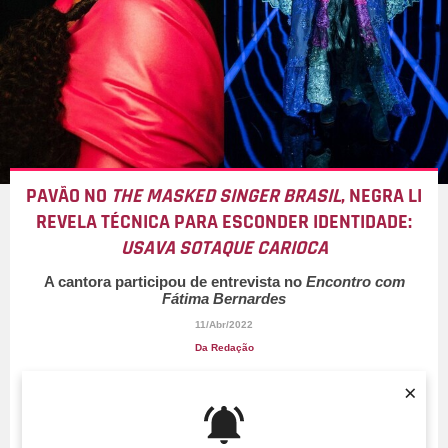
PAVÃO NO
THE MASKED SINGER BRASIL
, NEGRA LI
REVELA TÉCNICA PARA ESCONDER IDENTIDADE:
USAVA SOTAQUE CARIOCA
A cantora participou de entrevista no
Encontro com
Fátima Bernardes
11/Abr/2022
Da Redação
×