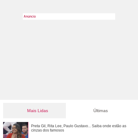
Toda noite de terça, eles se apresentam em shows incríveis,
sempre fantasiados.
Mais Lidas
Últimas
Bruna Marquezine, Camila Cabello, Hailey Bieber...
Preta Gil, Rita Lee, Paulo Gustavo... Saiba onde estão as
Relembre os amores - e affairs - de Shawn ...
cinzas dos famosos