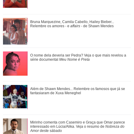
O nome dela deveria ser Pedra? Veja o que mais revelou a
Bruna Marquezine, Camila Cabello, Hailey Bieber...
série documental Meu Nome é Preta
Relembre os amores - e
affairs
- de Shawn Mendes
Divulgação-
TV Globo
3
/7
Ariana Grande anuncia pausa na carreira após críticas ao
O nome dela deveria ser Pedra? Veja o que mais revelou a
corpo
série documental
Meu Nome é Preta
Durante a cantoria, vão surgir algumas pistas. - É aí que a
gente já começa a tentar adivinhar quem é quem nesse palco,
fala, ainda, Ivete. E as fantasias são luxuosas e com um toque
de brasilidade. Tem personagem do imaginário, como
Ariana Grande faz desabafo em show sobre decisão de
Além de Shawn Mendes... Relembre os famosos que já se
Unicórnio e Monstro; do meio animal, como Jacaré e Onça-
pausar a carreira: Não foi uma reação...
fantasiaram de Xuxa Meneghel
Pintada; clássicos da culinária, como Dogão e Brigadeiro; e
muito mais.
Além de Shawn Mendes... Relembre os famosos que já se
Mirinho comenta com Casemiro e Graça que Omar parece
fantasiaram de Xuxa Meneghel
interessado em Lúcia/Alika. Veja o resumo de
Nobreza do
Amor
deste sábado