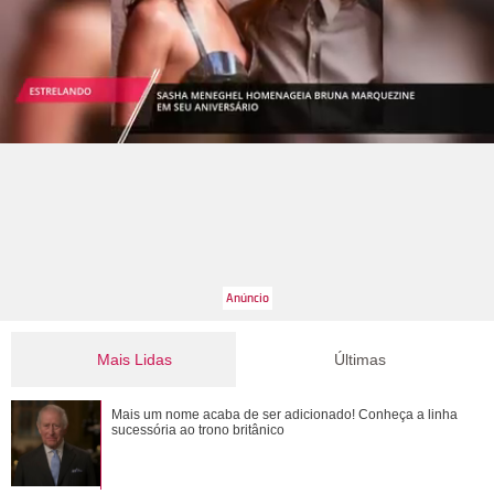
Mais Lidas
Últimas
Jojo Todynho faz novo procedimento estético para definir
Mais um nome acaba de ser adicionado! Conheça a linha
pernas: Muito realizada
sucessória ao trono britânico