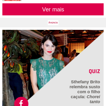
Ver mais
QUIZ
Sthefany Brito
relembra susto
com o filho
caçula:
Chorei
tanto