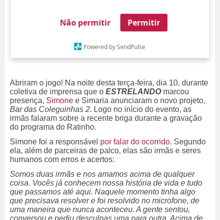
Não permitir
Permitir
Powered by SendPulse
Abriram o jogo! Na noite desta terça-feira, dia 10, durante
coletiva de imprensa que o
ESTRELANDO
marcou
presença,
Simone
e Simaria anunciaram o novo projeto,
Bar das Coleguinhas 2
. Logo no início do evento, as
irmãs falaram sobre a recente briga durante a gravação
do programa do Ratinho.
Simone foi a responsável
por falar do ocorrido
. Segundo
ela, além de parceiras de palco, elas são irmãs e seres
humanos com erros e acertos:
Somos duas irmãs e nos amamos acima de qualquer
coisa. Vocês já conhecem nossa história de vida e tudo
que passamos até aqui. Naquele momento tinha algo
que precisava resolver e foi resolvido no microfone, de
uma maneira que nunca aconteceu. A gente sentou,
conversou e pediu desculpas uma para outra. Acima de