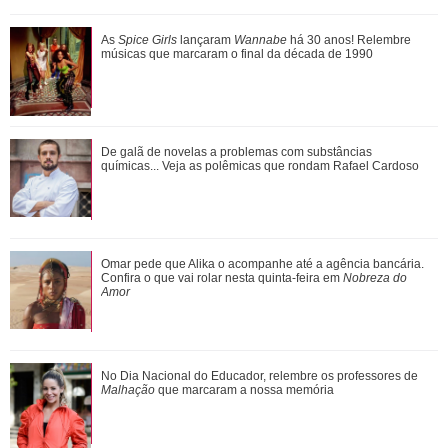
Entenda a dinâmica do NCT e relembre quem já fez parte
As
Spice Girls
lançaram
Wannabe
há 30 anos! Relembre
grupo de K-Pop
músicas que marcaram o final da década de 1990
Ariana Grande anuncia pausa na carreira após críticas ao
De galã de novelas a problemas com substâncias
corpo
químicas... Veja as polêmicas que rondam Rafael Cardoso
Agrado e Eduarda são prejudicadas pela proximidade com
Omar pede que Alika o acompanhe até a agência bancária.
João Raul. Saiba o que vai acontece...
Confira o que vai rolar nesta quinta-feira em
Nobreza do
Amor
No Dia Nacional do Educador, relembre os professores de
Malhação
que marcaram a nossa memória