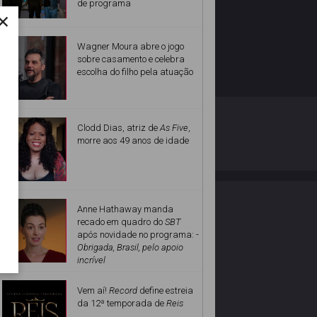
de programa
×
Wagner Moura abre o jogo
sobre casamento e celebra
escolha do filho pela atuação
O ESTRELANDO
POLÍTICA DE PRIVACIDADE
Clodd Dias, atriz de
As Five
,
morre aos 49 anos de idade
Desenvolvido por
Anne Hathaway manda
recado em quadro do
SBT
após novidade no programa: -
Obrigada, Brasil, pelo apoio
incrível
Vem aí!
Record
define estreia
da 12ª temporada de
Reis