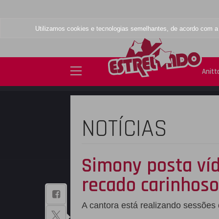
Utilizamos cookies e tecnologias semelhantes, de acordo com 
Anitt
NOTÍCIAS
Simony posta víd
recado carinhos
BAIXE NOSSO
A cantora está realizando sessões 
APLICATIVO