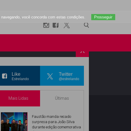
uar navegando, você concorda com estas condições.
Prosseguir
X
R
INSTAGRAM
Like
Twitter
Estrelando
@estrelando
Mais Lidas
Últimas
Faustão manda recado
surpresa para João Silva
durante edição comemorativa