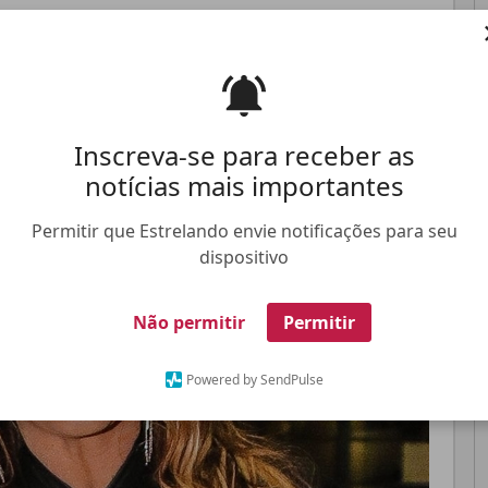
Pinterest
Whatsapp
Inscreva-se para receber as
notícias mais importantes
FALE CONOSCO
ANUNCIE NO ESTRELANDO
TRABALHE N
Permitir que Estrelando envie notificações para seu
dispositivo
Não permitir
Permitir
Powered by SendPulse