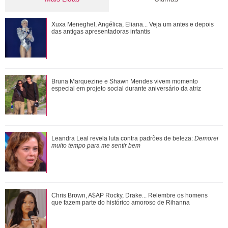
Tragam um CPF para ele! Confira tudo o que Shawn
Xuxa Meneghel, Angélica, Eliana... Veja um antes e depois
Mendes já fez no Brasil
das antigas apresentadoras infantis
Relembre as vezes que Virginia Fonseca deu um fim a
Bruna Marquezine e Shawn Mendes vivem momento
polêmicas sem rebater diretamente os fat...
especial em projeto social durante aniversário da atriz
Shawn Mendes, João Guilherme, Enzo Celulari... Relembre
Leandra Leal revela luta contra padrões de beleza:
Demorei
os amores - e affairs - de Bruna Mar...
muito tempo para me sentir bem
Inesquecíveis! Confira as frases de Friends que marcaram
Chris Brown, A$AP Rocky, Drake... Relembre os homens
gerações
que fazem parte do histórico amoroso de Rihanna