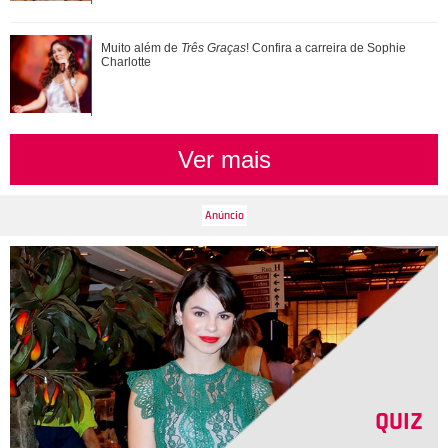
Muito além de Três Graças! Confira a carreira de Sophie
Muito além de
Três Graças
! Confira a carreira de Sophie
Charlotte
Charlotte
Ver mais
QUIZ