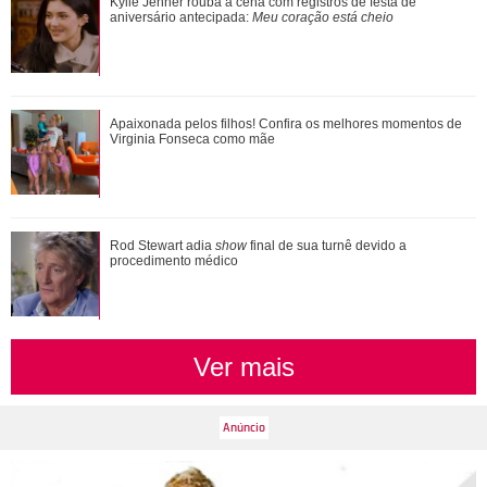
Apaixonada pelos filhos! Confira os melhores momentos de
Kylie Jenner rouba a cena com registros de festa de
Virginia Fonseca como mãe
aniversário antecipada:
Meu coração está cheio
Kylie Jenner rouba a cena com registros de festa de
Apaixonada pelos filhos! Confira os melhores momentos de
aniversário antecipada: Meu coração es...
Virginia Fonseca como mãe
Pais de três! Veja o que Zé Felipe e Virginia Fonseca já
Rod Stewart adia
show
final de sua turnê devido a
procedimento médico
falaram sobre a guarda das crian�...
Ver mais