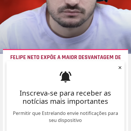
FELIPE NETO EXPÕE A MAIOR DESVANTAGEM DE
SER RICO: -
NÃO SABER QUEM GOSTA DE VOCÊ DE
×
FATO
10/Ago/
Inscreva-se para receber as
notícias mais importantes
Permitir que Estrelando envie notificações para
seu dispositivo