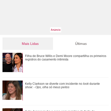
Mais Lidas
Últimas
Mais de 20 anos após divórcio, Jennifer Aniston e Brad Pitt
Filha de Bruce Willis e Demi Moore compartilha os primeiros
estariam se reaproximando, diz ...
registros do casamento intimista
Relacionamento com Alice Carvalho e mais.... Veja o que
Kelly Clarkson se diverte com incidente no
look
durante
revelou a série documental Meu Nome ...
show
:
- Ops, olha só meus peitos