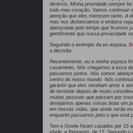
divórcio. Minha prioridade sempre fo
todo meu coração. Vamos continuar cr
atenção que eles merecem tanto. A de
mas nos distanciamos e embora seja, é
abençoada pelo tempo que ficamos ju
gentilmente que nossa privacidade sej
Seguindo o exemplo da ex-esposa,
B
a decisão:
Recentemente, eu e minha esposa fin
casamento. Nós chegamos a essa dec
passamos juntos. Nós somos abençoa
centro do nosso mundo. Nós continu
garantir que eles recebam amor e a
de terminar depois de muito considerar
muitas pessoas que passam por isso 
desejamos apenas coisas boas um pa
em nossas vidas, que ainda serão esc
enquanto passamos pelo o que está p
Tom e Gisele foram casados por 13 an
idade, e Benjamin, de 12. Segundo o