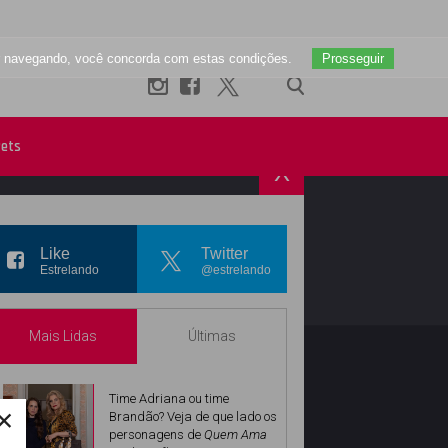
uar navegando, você concorda com estas condições.
Prosseguir
ets
X
R
INSTAGRAM
Like
Twitter
Estrelando
@estrelando
Mais Lidas
Últimas
Time Adriana ou time
×
Brandão? Veja de que lado os
personagens de
Quem Ama