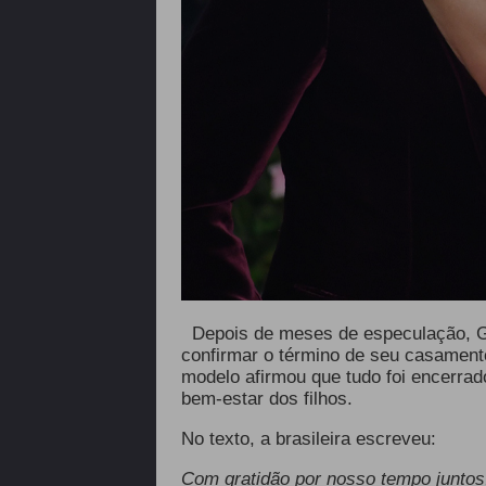
Depois de meses de especulação, G
confirmar o término de seu casamen
modelo afirmou que tudo foi encerrad
bem-estar dos filhos.
No texto, a brasileira escreveu:
Com gratidão por nosso tempo juntos