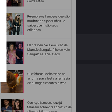
Cuida
estão
Relembre os famosos que são
madrinhas e padrinhos - e
saiba quem são seus
afilhados
O ESTRELANDO
POLÍTICA DE PRIVACIDADE
Ele cresceu! Veja evolução de
Marcelo Sangalo, filho de Ivete
Sangalo e Daniel Cady
Desenvolvido por
Que fofura! Cachorrinha se
arruma para festa à fantasia
de aumigo e encanta a
web
Conheça famosos que já
falaram sobre o diagnóstico de
altas habilidades ou