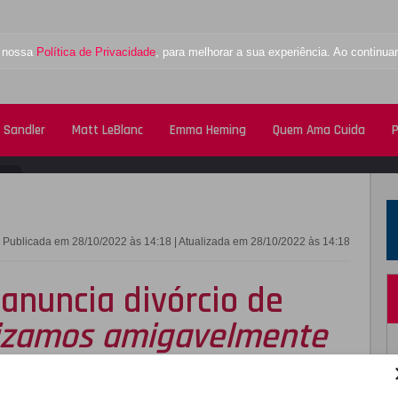
a nossa
Política de Privacidade
, para melhorar a sua experiência. Ao contin
 Sandler
Matt LeBlanc
Emma Heming
Quem Ama Cuida
P
FACEBOOK
TWITTE
Publicada em 28/10/2022 às 14:18 | Atualizada em 28/10/2022 às 14:18
anuncia divórcio de
lizamos amigavelmente
lação nesta sexta-feira, dia 28