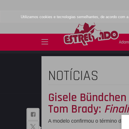
Utilizamos cookies e tecnologias semelhantes, de acordo com 
Adam
NOTÍCIAS
Gisele Bündchen 
Tom Brady:
Fina
BAIXE NOSSO
A modelo confirmou o término da re
APLICATIVO