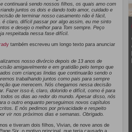
i e continuará sendo nossos filhos, os quais amo com
iando juntos os dois e dando todo amor, cuidado e
cisão de terminar nosso casamento não é fácil,
 claro, difícil passar por algo assim, eu me sinto
ntos e desejo o melhor para Tom sempre. Peço
a respeitada nessa fase difícil.
rady
também escreveu um longo texto para anunciar
alizamos nosso divórcio depois de 13 anos de
isão amigavelmente e em gratidão pelo tempo que
dos com crianças lindas que continuarão sendo o
aremos trabalhando juntos como pais para sempre
tenção que merecem. Nós chegamos nessa decisão
. Fazer isso é, claro, dolorido e difícil, como é para
todos os dias ao redor do mundo. Apesar disso, nós
ra o outro enquanto perseguimos novos capítulos
ritos. E nós pedimos por privacidade e respeito
or vir nos próximos dias e semanas. Obrigado.
os e tiveram dois filhos, Vivian, de nove anos de
Page Six,
o motivo principal, que teria causado a