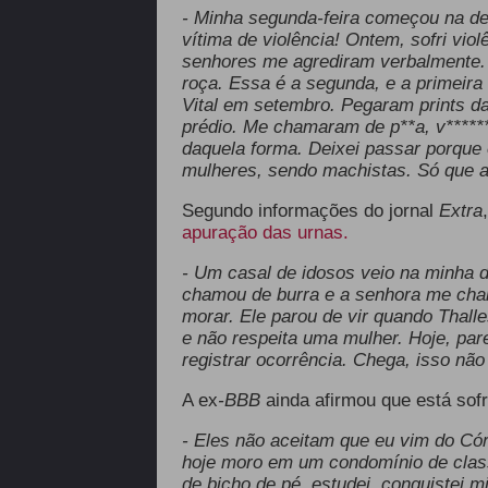
- Minha segunda-feira começou na de
vítima de violência! Ontem, sofri vi
senhores me agrediram verbalmente. 
roça.
Essa é a segunda, e a primeira
Vital em setembro. Pegaram prints d
prédio. Me chamaram de p**a, v******
daquela forma. Deixei passar porque
mulheres, sendo machistas. Só que ag
Segundo informações do jornal
Extra
apuração das urnas.
- Um casal de idosos veio na minha d
chamou de burra e a senhora me cham
morar. Ele parou de vir quando Thal
e não respeita uma mulher. Hoje, par
registrar ocorrência. Chega, isso não 
A ex
-BBB
ainda afirmou que está sof
- Eles não aceitam que eu vim do Cór
hoje moro em um condomínio de clas
de bicho de pé, estudei, conquistei 