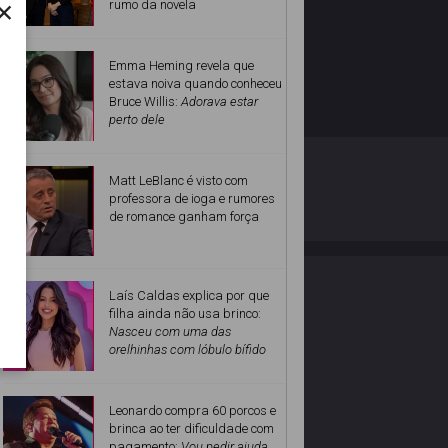
×
rumo da novela
Emma Heming revela que
estava noiva quando conheceu
Bruce Willis:
Adorava estar
perto dele
O ESTRELANDO
POLÍTICA DE PRIVACIDADE
Matt LeBlanc é visto com
professora de ioga e rumores
de romance ganham força
Desenvolvido por
Laís Caldas explica por que
filha ainda não usa brinco:
Nasceu com uma das
orelhinhas com lóbulo bífido
Leonardo compra 60 porcos e
brinca ao ter dificuldade com
pagamento:
Vou pedir ajuda