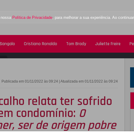
a nossa
Política de Privacidade
, para melhorar a sua experiência. Ao contin
 Sangalo
Cristiano Ronaldo
Tom Brady
Juliette Freire
Pe
FACEBOOK
TWITTE
Publicada em 01/11/2022 às 09:24 | Atualizada em 01/11/2022 às 09:24
calho relata ter sofrido
 em condomínio:
O
er, ser de origem pobre