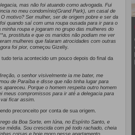
legacia, mas não foi atuando como advogada. Fui
olência no meu condomínio(Grand Park), um casal de
O motivo? Ser mulher, ser de origem pobre e ser da
 foi quando saí com uma roupa ousada para ir para o
a minha roupa e jogaram no grupo das mulheres do
*a, prostituta e que os maridos não podiam me ver
 eram mulheres que falaram atrocidades com outras
ora foi pior,
começou Gizelly.
, tudo teria acontecido um pouco depois do final da
ireção, o senhor visivelmente ia me bater, me
ou de Paraíba e disse que não tinha lugar para
les apareceu. Porque o homem respeita outro homem
ei meus compromissos para ir até a delegacia para
vai ficar assim.
rendo preconceito por conta de sua origem.
rego da Boa Sorte, em Iúna, no Espírito Santo, e
se média. Sou crescida com pé todo rachado, cheia
minhas coisas e hoje moro nesse apartamento.