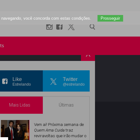
uar navegando, você concorda com estas condições.
Prosseguir
ts
X
R
INSTAGRAM
Like
Twitter
Estrelando
@estrelando
Mais Lidas
Últimas
Vem aí! Próxima semana de
Quem Ama Cuida
traz
reviravoltas que irão mudar o