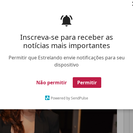
idades após o ocorrido
Inscreva-se para receber as
Pinterest
Whatsapp
notícias mais importantes
FALE CONOSCO
ANUNCIE NO ESTRELANDO
TRABALHE N
Permitir que Estrelando envie notificações para seu
dispositivo
Não permitir
Permitir
Powered by SendPulse