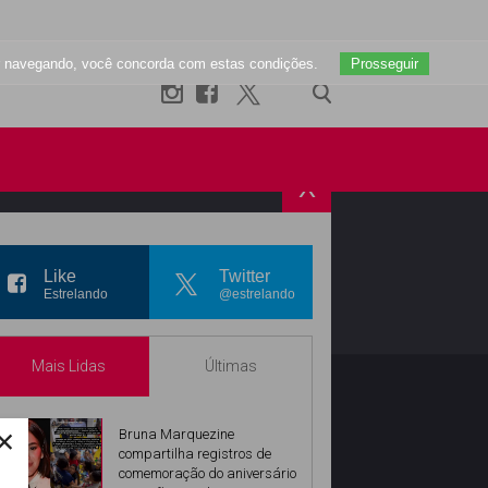
uar navegando, você concorda com estas condições.
Prosseguir
X
R
INSTAGRAM
Like
Twitter
Estrelando
@estrelando
Mais Lidas
Últimas
×
Bruna Marquezine
compartilha registros de
comemoração do aniversário