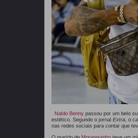
Naldo Benny
passou por um belo su
estético. Segundo o jornal
Extra
, o c
nas redes sociais para contar que t
O marido de
Moranguinho
teve um iní