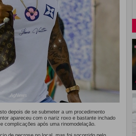
AgNews
sto depois de se submeter a um procedimento
antor apareceu com o nariz roxo e bastante inchado
eve complicações após uma rinomodelação.
cio de necrose no local, mas foi socorrido pelo