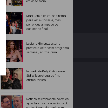
em ação social
Mari Gonzalez vai ao cinema
para ver
A Odisseia
, mas
perrengue a impede de
assistir ao final
O ESTRELANDO
POLÍTICA DE PRIVACIDADE
Luciana Gimenez estaria
prestes a voltar com programa
semanal, afirma jornal
Desenvolvido por
Noivado de Kelly Osbourne e
Sid Wilson chega ao fim,
afirma revista
Ratinho se envolve em polêmica
após falar sobre aparência do
cantor Tiago, da dupla com