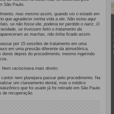
em São Paulo.
edimento, mas mesmo assim, quando viu o estado em
enho que agradecer minha vida a ele. Não estou aqui
to, se não fosse ele, poderia ter perdido o nariz. O
avidade, se tivessem feito o tratamento da
e apareceram as machas, não tinha ficado assim
.
 passar por 15 sessões de tratamento em uma
 puro em uma pressão diferente da atmosférica.
as dores depois do procedimento, mesmo ingerindo
icos.
. Nem raciocinava mais direito
.
o cantor nem planejava passar pelo procedimento. Na
 realizar um clareamento dental, mas o médico
ialurônico que foi usado já foi retirado em São Paulo
s de recuperação.