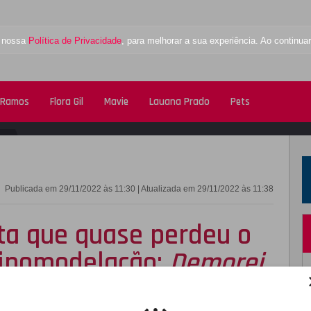
a nossa
Política de Privacidade
, para melhorar a sua experiência. Ao contin
 Ramos
Flora Gil
Mavie
Lauana Prado
Pets
FACEBOOK
TWITTE
Publicada em 29/11/2022 às 11:30 | Atualizada em 29/11/2022 às 11:38
ta que quase perdeu o
rinomodelação:
Demorei
dade