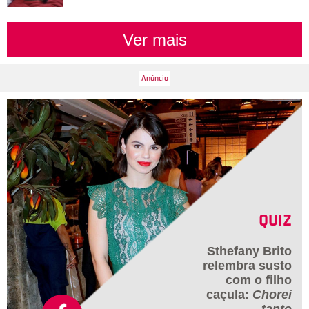
Ver mais
QUIZ
Sthefany Brito
relembra susto
com o filho
caçula:
Chorei
tanto