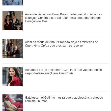
Agrado desabafa com Eduarda sobre sua decepção com
Antes de viajar com Bora, Karsu pede que Filiz cuide das
João Raul. Saiba o que vai acontecer em...
crianças. Confira o que vai rolar nesta segunda-feira em
Coração de Mãe
Jim Curtis, Brad Pitt, Justin Theroux... Relembre os amores
Além da morte de Arthur Brandão, veja os mistérios de
da vida de Jennifer Aniston
Quem Ama Cuida
que precisam se resolver
Além da morte de Arthur Brandão, veja os mistérios de
Adriana e Iuri se encontram. Confira o que vai rolar nesta
Quem Ama Cuida que precisam se resol...
segunda-feira em
Quem Ama Cuida
Gatolescente! Gatinho mostra que a adolescência chegou
Gatolescente! Gatinho mostra que a adolescência chegou
com mau humor
com mau humor