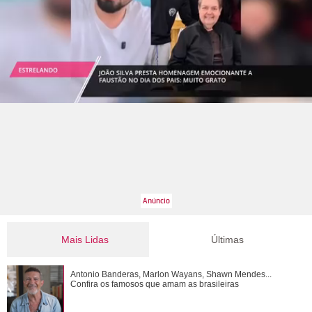
Mais Lidas
Últimas
Antonio Banderas, Marlon Wayans, Shawn Mendes...
Antonio Banderas, Marlon Wayans, Shawn Mendes...
Confira os famosos que amam as brasileiras
Confira os famosos que amam as brasileiras