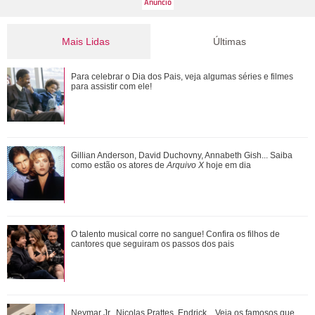
Mais Lidas
Últimas
Gulnaz muda de ideia sobre Omer e o convida para um chá.
Para celebrar o Dia dos Pais, veja algumas séries e filmes
Veja o resumo dos capítulos de Cor...
para assistir com ele!
Adriana manda Iuri procurar o anel de Arthur. Veja o resumo
Gillian Anderson, David Duchovny, Annabeth Gish... Saiba
dos capítulos de Quem Ama Cuida
como estão os atores de
Arquivo X
hoje em dia
O talento musical corre no sangue! Confira os filhos de
O talento musical corre no sangue! Confira os filhos de
cantores que seguiram os passos dos p...
cantores que seguiram os passos dos pais
João Raul diz para Agrado que não está conseguindo
Neymar Jr., Nicolas Prattes, Endrick... Veja os famosos que