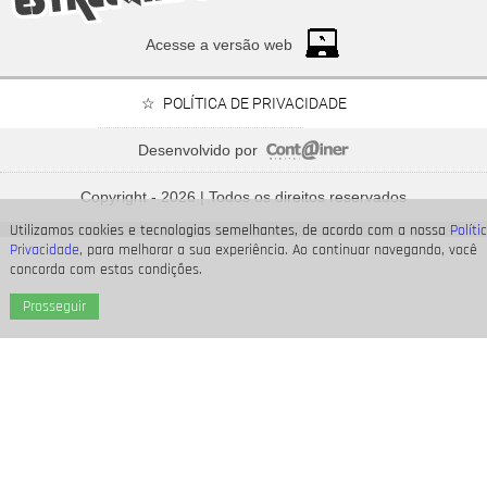
Acesse a versão web
POLÍTICA DE PRIVACIDADE
Desenvolvido por
Neymar Jr., Nicolas Prattes, Endrick... Veja os famosos
que passarão o Dia dos Pais à espera de seus bebês
Copyright - 2026 | Todos os direitos reservados
Utilizamos cookies e tecnologias semelhantes, de acordo com a nossa
Políti
Privacidade
, para melhorar a sua experiência. Ao continuar navegando, você
concorda com estas condições.
Prosseguir