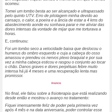
ocorreu:
Tomei um tombo besta ao ser alcançado e ultrapassado
pelo quinto UTV. Erro de pilotagem minha devido ao
cansaço, o calor, a poeira e a ância de estar a 4 kms do
abastecimento aonde eu sonhava parar e me aliviar das
dores intensas da vontade de mijar que me torturava a
horas.
E, continuou:
Foi um tombo seco a velocidade baixa que deslocou o
humerus do ombro esquerdo e cuja a cabeça do osso
amassou e prendeu os nervos plexo braquial e por sua
vez a minha cabeça esticou e rasgou o conjunto ao tocar
o chão. Danos graves e dores perpétuas febre muito
intensa há já 4 meses e uma recuperação lenta mas
promissor.
No final, ele falou sobre a fisioterapia que está realizando
desde então e mostrou o avanço no tratamento:
Fiquei imensamente feliz de poder pela primeira vez
após 4 mês e na data aniversaria, poder controlar esse