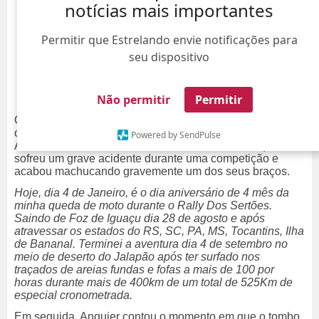
notícias mais importantes
Permitir que Estrelando envie notificações para
seu dispositivo
Não permitir
Permitir
Olivier Anquier usou as suas redes sociais para
compartilhar um grande susto com os seus seguidores!
Powered by SendPulse
Aos 63 anos de idade, o chef de cozinha contou que
sofreu um grave acidente durante uma competição e
acabou machucando gravemente um dos seus braços.
Hoje, dia 4 de Janeiro, é o dia aniversário de 4 mês da
minha queda de moto durante o Rally Dos Sertões.
Saindo de Foz de Iguaçu dia 28 de agosto e após
atravessar os estados do RS, SC, PA, MS, Tocantins, Ilha
de Bananal. Terminei a aventura dia 4 de setembro no
meio de deserto do Jalapão após ter surfado nos
traçados de areias fundas e fofas a mais de 100 por
horas durante mais de 400km de um total de 525Km de
especial cronometrada.
Em seguida, Anquier contou o momento em que o tombo