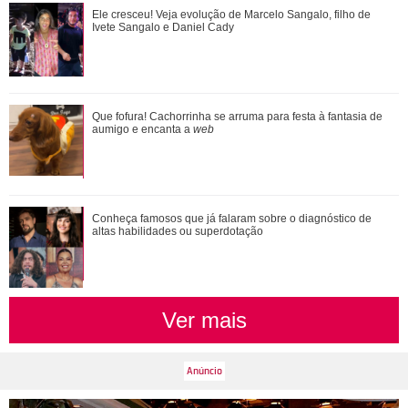
Confira vezes em que Gaby Amarantos mostrou que não
Ele cresceu! Veja evolução de Marcelo Sangalo, filho de
tem medo de falar o que pensa
Ivete Sangalo e Daniel Cady
Durante uma conversa com Filiz sobre o ex-marido de
Que fofura! Cachorrinha se arruma para festa à fantasia de
Irmak, Kivanç acaba revelando que Irmak ...
aumigo e encanta a
web
Conheça famosos que já falaram sobre o diagnóstico de
altas habilidades ou superdotação
Ver mais