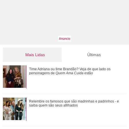
Mais Lidas
Últimas
Ele cresceu! Veja evolução de Marcelo Sangalo, filho de
Time Adriana ou time Brandão? Veja de que lado os
Ivete Sangalo e Daniel Cady
personagens de
Quem Ama Cuida
estão
Ratinho se envolve em polêmica após falar sobre aparência
Relembre os famosos que são madrinhas e padrinhos - e
do cantor Tiago, da dupla com Hu...
saiba quem são seus afilhados