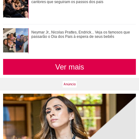
chama a atenção
cantores que seguiram os passos dos pais
Ariana Grande faz desabafo em show sobre decisão de
Neymar Jr., Nicolas Prattes, Endrick... Veja os famosos que
pausar a carreira: Não foi uma reação...
passarão o Dia dos Pais à espera de seus bebês
Ver mais