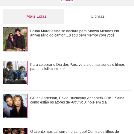
Mais Lidas
Últimas
Morre pai de Lionel Messi aos 68 anos de idade
Bruna Marquezine se declara para Shawn Mendes em
aniversário do cantor:
Eu sou bem melhor com você
Ana Castela responde recado de Zé Felipe em show: Um
Para celebrar o Dia dos Pais, veja algumas séries e filmes
goiano me mandou um abraço ontem
para assistir com ele!
Zé Felipe e Virgínia Fonseca aparecem juntos após
Gillian Anderson, David Duchovny, Annabeth Gish... Saiba
cirurgias das filhas e cantor brinca: Ta...
como estão os atores de
Arquivo X
hoje em dia
Anitta exibe look escolhido para nova turnê e detalhe no pé
O talento musical corre no sangue! Confira os filhos de