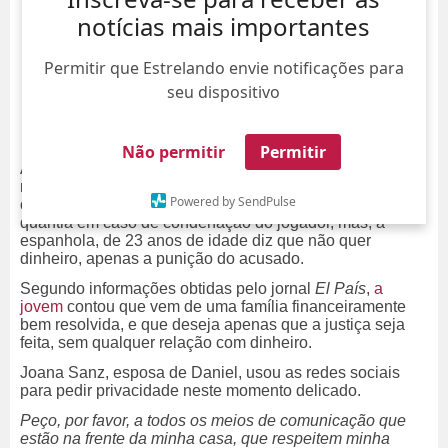
notícias mais importantes
Permitir que Estrelando envie notificações para
seu dispositivo
Não permitir
Permitir
A mulher que acusa
Daniel Alves
de agressão sexual
renunciou o direito de receber indenização. A Juiza do
Powered by SendPulse
caso informou que a denunciante poderia receber uma
quantia em caso de condenação do jogador, mas, a
espanhola, de 23 anos de idade diz que não quer
dinheiro, apenas a punição do acusado.
Segundo informações obtidas pelo jornal
El País
,
a
jovem
contou que vem de uma família financeiramente
bem resolvida, e que deseja apenas que a justiça seja
feita, sem qualquer relação com dinheiro.
Joana Sanz, esposa de Daniel, usou as redes sociais
para pedir privacidade neste momento delicado.
Peço, por favor, a todos os meios de comunicação que
estão na frente da minha casa, que respeitem minha