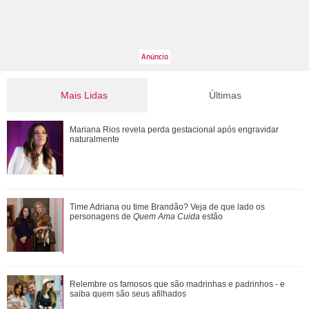
Mais Lidas
Últimas
Ele cresceu! Veja evolução de Marcelo Sangalo, filho de
Mariana Rios revela perda gestacional após engravidar
Ivete Sangalo e Daniel Cady
naturalmente
Ratinho se envolve em polêmica após falar sobre aparência
Time Adriana ou time Brandão? Veja de que lado os
do cantor Tiago, da dupla com Hu...
personagens de
Quem Ama Cuida
estão
Confira vezes em que Gaby Amarantos mostrou que não
Relembre os famosos que são madrinhas e padrinhos - e
tem medo de falar o que pensa
saiba quem são seus afilhados