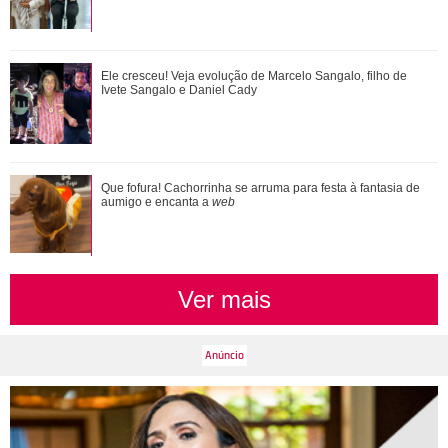
Durante uma conversa com Filiz sobre o ex-marido de
Ele cresceu! Veja evolução de Marcelo Sangalo, filho de
Irmak, Kivanç acaba revelando que Irmak ...
Ivete Sangalo e Daniel Cady
Que fofura! Cachorrinha se arruma para festa à fantasia de
aumigo e encanta a
web
Ver mais