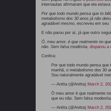
internautas afirmaram que ela estava
Por que todo mundo pensa que to bê
metabolismo dos 30 anos já não deix
agradável mesmo
, escreveu em seu
T
E não parou por aí, já que outro segu
Ô, meu amor, é que realmente no que
não. Sem falsa modéstia
,
disparou a 
Confira:
Por que todo mundo pensa que t
manhã, o metabolismo dos 30 an
Sou naturalmente agradável m
— Anitta (@Anitta)
March 2, 20
Ô meu amor é que realmente no 
que eu não. Sem falsa modestia
— Anitta (@Anitta)
March 2, 20