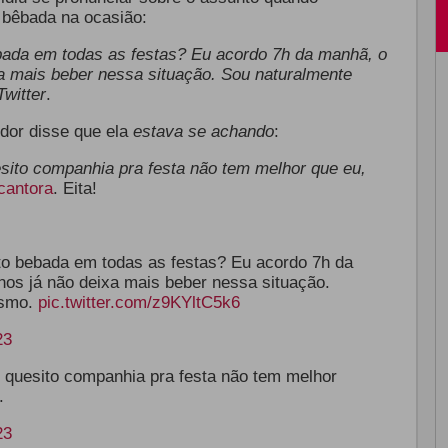
 bêbada na ocasião:
bada em todas as festas? Eu acordo 7h da manhã, o
a mais beber nessa situação. Sou naturalmente
witter
.
idor disse que ela
estava se achando
:
sito companhia pra festa não tem melhor que eu,
cantora
. Eita!
o bebada em todas as festas? Eu acordo 7h da
os já não deixa mais beber nessa situação.
esmo.
pic.twitter.com/z9KYltC5k6
23
quesito companhia pra festa não tem melhor
.
23