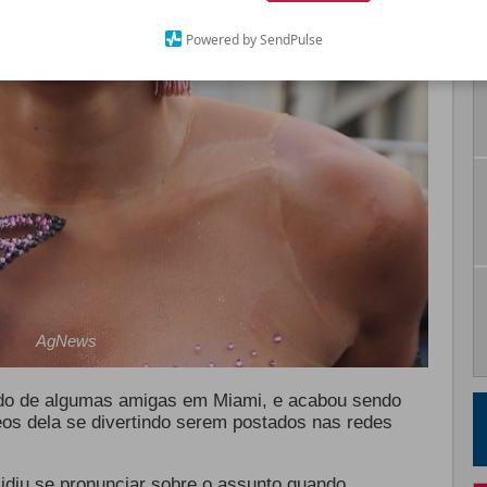
Powered by SendPulse
AgNews
do de algumas amigas em Miami, e acabou sendo
eos dela se divertindo serem postados nas redes
idiu se pronunciar sobre o assunto quando