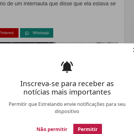
rio de um internauta que disse que ela estava
se
Pinterest
Whatsapp
FALE CONOSCO
ANUNCIE NO ESTRELANDO
TRABALHE N
Inscreva-se para receber as
notícias mais importantes
Permitir que Estrelando envie notificações para seu
dispositivo
Não permitir
Permitir