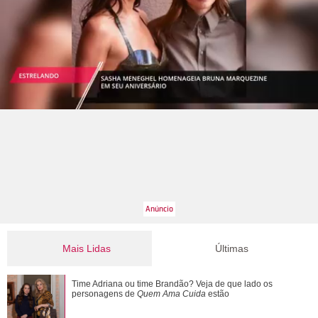
Mais Lidas
Últimas
Ronei e Cinara desconfiam da ligação de Zilá com
Time Adriana ou time Brandão? Veja de que lado os
Verônica. Saiba o que vai acontecer em ...
personagens de
Quem Ama Cuida
estão