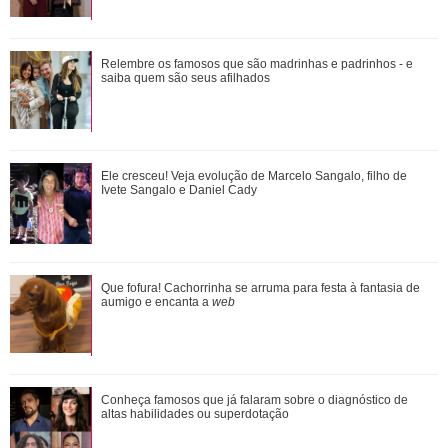
Ele cresceu! Veja evolução de Marcelo Sangalo, filho de
Relembre os famosos que são madrinhas e padrinhos - e
Ivete Sangalo e Daniel Cady
saiba quem são seus afilhados
Omar e Alika conversam sobre a retomada de Batanga,
Ele cresceu! Veja evolução de Marcelo Sangalo, filho de
quando Tonho chega. Saiba o que vai acont...
Ivete Sangalo e Daniel Cady
Adriana vê Pedro e Bruna no restaurante. Confira o que vai
Que fofura! Cachorrinha se arruma para festa à fantasia de
rolar nesta sexta-feira em Quem A...
aumigo e encanta a
web
Conheça famosos que já falaram sobre o diagnóstico de
Conheça famosos que já falaram sobre o diagnóstico de
altas habilidades ou superdotação
altas habilidades ou superdotação