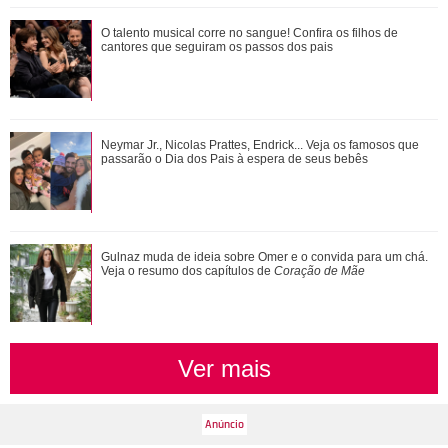
Ariana Grande faz desabafo em show sobre decisão de
O talento musical corre no sangue! Confira os filhos de
pausar a carreira: Não foi uma reação...
cantores que seguiram os passos dos pais
Gillian Anderson, David Duchovny, Annabeth Gish... Saiba
Neymar Jr., Nicolas Prattes, Endrick... Veja os famosos que
como estão os atores de Arquivo X h...
passarão o Dia dos Pais à espera de seus bebês
Novelas, filmes e série... Relembre os papéis marcantes da
Gulnaz muda de ideia sobre Omer e o convida para um chá.
carreira de Bruna Marquezine
Veja o resumo dos capítulos de
Coração de Mãe
Ver mais
Divulgação
3
/13