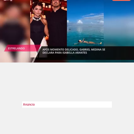
Divulgação
2
/13
A cantora, que estourou nas paradas musicais só em 1996, já
fazia sucesso em sua cidade natal, Barranquilla, na Colômbia.
Aos 14 anos de idade, seu cabelo não lembrava em nada o de
hoje!