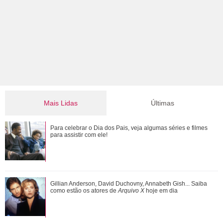
Mais Lidas
Últimas
Bruna Marquezine, Camila Cabello, Hailey Bieber...
Para celebrar o Dia dos Pais, veja algumas séries e filmes
Relembre os amores - e affairs - de Shawn ...
para assistir com ele!
Além de Ariana Grande, confira famosas que já foram
Gillian Anderson, David Duchovny, Annabeth Gish... Saiba
criticadas pelos corpos magros (e rebat...
como estão os atores de
Arquivo X
hoje em dia