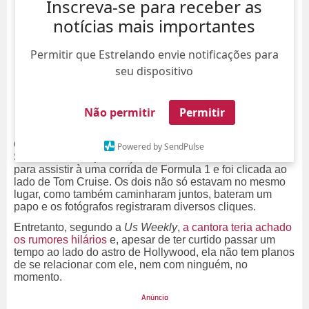
Inscreva-se para receber as
notícias mais importantes
Permitir que Estrelando envie notificações para
seu dispositivo
Não permitir
Permitir
Como você acompanhou aqui no
ESTRELANDO
,
Powered by SendPulse
Shakira marcou presença em um autódromo de Miami
para assistir à uma corrida de Formula 1 e foi clicada ao
lado de Tom Cruise. Os dois não só estavam no mesmo
lugar, como também caminharam juntos, bateram um
papo e os fotógrafos registraram diversos cliques.
Entretanto, segundo a
Us Weekly
,
a cantora teria achado
os rumores hilários
e, apesar de ter curtido passar um
tempo ao lado do astro de Hollywood, ela não tem planos
de se relacionar com ele, nem com ninguém, no
momento.