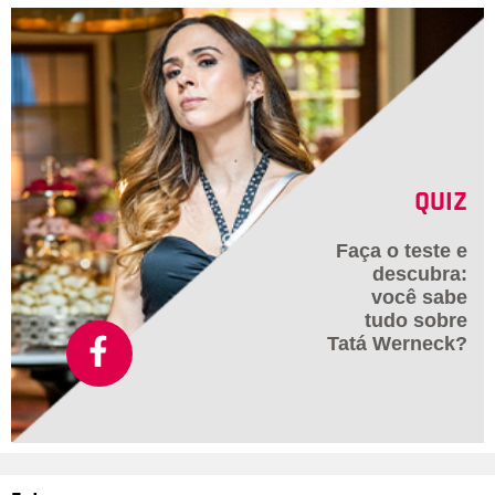
Shakira estourou na América Latina em 1996 com um visual
mais roqueiro. Com cabelos escuros e escovados, a
colombiana recusava as ondas que só viria a assumir muitos
anos depois.
QUIZ
Faça o teste e
descubra:
você sabe
tudo sobre
Tatá Werneck?