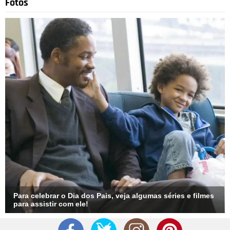
Fotos
Divulgação
4
/13
Em 1998, seus fios escuros ganharam as primeiras mechas.
Coloridas, por que não? As madeixas foram foram tingidas em
tons de azul, rosa e vermelho. Foi a primeira vez que a
cantora apareceu com dreadlocks que ela voltaria a adotar
algumas vezes durante sua carreira.
Para celebrar o Dia dos Pais, veja algumas séries e filmes
para assistir com ele!