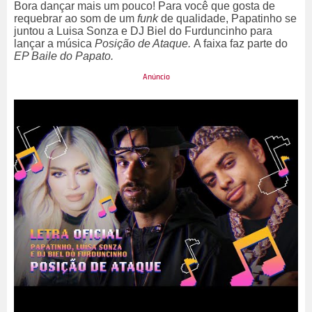
Bora dançar mais um pouco! Para você que gosta de
requebrar ao som de um
funk
de qualidade, Papatinho se
juntou a Luisa Sonza e DJ Biel do Furduncinho para
lançar a música
Posição de Ataque.
A faixa faz parte do
EP Baile do Papato.