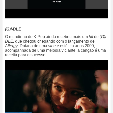
(G)I-DLE
O mundinho do K-Pop ainda recebeu mais um
hit
do
(G)I-
DLE,
que chegou chegando com o lançamento de
Allergy
. Dotada de uma
vibe
e estética anos 2000,
acompanhada de uma melodia viciante, a canção é uma
receita para o sucesso.