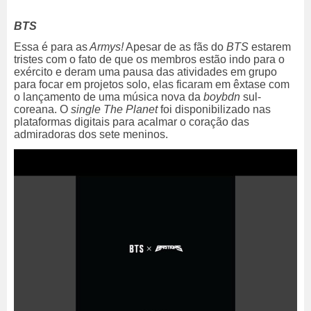
BTS
Essa é para as
Armys!
Apesar de as fãs do
BTS
estarem
tristes com o fato de que os membros estão indo para o
exército e deram uma pausa das atividades em grupo
para focar em projetos solo, elas ficaram em êxtase
com
o lançamento de uma música nova da
boybdn
sul-
coreana. O
single The Planet
foi disponibilizado nas
plataformas digitais para acalmar o coração das
admiradoras dos sete meninos.