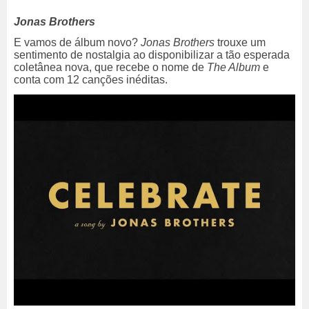
Jonas Brothers
E vamos de álbum novo?
Jonas Brothers
trouxe um
sentimento de nostalgia ao disponibilizar a tão esperada
coletânea nova, que recebe o nome de
The Album
e
conta com 12 canções inéditas.