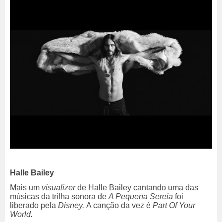
Halle Bailey
Mais um
visualizer
de Halle Bailey cantando uma das
músicas da trilha sonora de
A Pequena Sereia
foi
liberado pela
Disney.
A canção da vez é
Part Of Your
World.