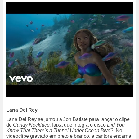
Lana Del Rey
Lana Del Rey se juntou a Jon Batiste para lançar o clipe
de
Candy Necklace,
faixa que integra o disco
Did You
Know That There’s a Tunnel Under Ocean Blvd?.
No
videoclipe gravado em preto e branco, a cantora encarna