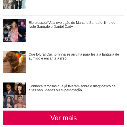
Agrado e Eduarda são prejudicadas pela proximidade com
Ele cresceu! Veja evolução de Marcelo Sangalo, filho de
João Raul. Saiba o que vai acontece...
Ivete Sangalo e Daniel Cady
Saiba o que vai acontecer em Coração Acelerado nesta
Que fofura! Cachorrinha se arruma para festa à fantasia de
quarta-feira
aumigo e encanta a
web
Conheça famosos que já falaram sobre o diagnóstico de
altas habilidades ou superdotação
Ver mais