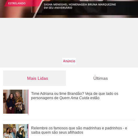
Mais Lidas
Últimas
Cristiano Ronaldo deixa comentário exaltando a noiva em
Time Adriana ou time Brandão? Veja de que lado os
vídeo de Márcia Goldschmidt; enten...
personagens de
Quem Ama Cuida
estão
De Wicked a Petal... Entenda a polêmica que motivou pausa
Relembre os famosos que são madrinhas e padrinhos - e
na carreira de Ariana Grande
saiba quem são seus afilhados