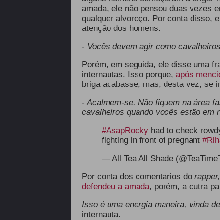
amada, ele não pensou duas vezes em
qualquer alvoroço. Por conta disso, 
atenção dos homens.
-
Vocês devem agir como cavalheiros
Porém, em seguida, ele disse uma fra
internautas. Isso porque,
após menci
briga acabasse, mas, desta vez, se in
- Acalmem-se. Não fiquem na área f
cavalheiros quando vocês estão em 
#AsapRocky
had to check rowdy
fighting in front of pregnant
#Rih
— All Tea All Shade (@TeaTime
Por conta dos comentários do
rapper
defendeu a amada
, porém, a outra p
Isso é uma energia maneira, vinda de
internauta.