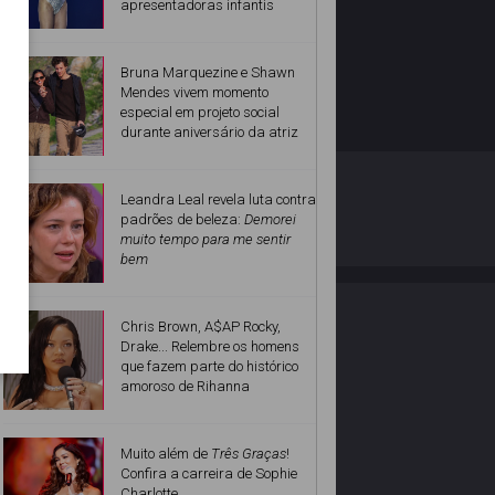
apresentadoras infantis
Bruna Marquezine e Shawn
Mendes vivem momento
especial em projeto social
durante aniversário da atriz
O ESTRELANDO
POLÍTICA DE PRIVACIDADE
Leandra Leal revela luta contra
padrões de beleza:
Demorei
muito tempo para me sentir
Desenvolvido por
bem
Chris Brown, A$AP Rocky,
Drake... Relembre os homens
que fazem parte do histórico
amoroso de Rihanna
Muito além de
Três Graças
!
Confira a carreira de Sophie
Charlotte