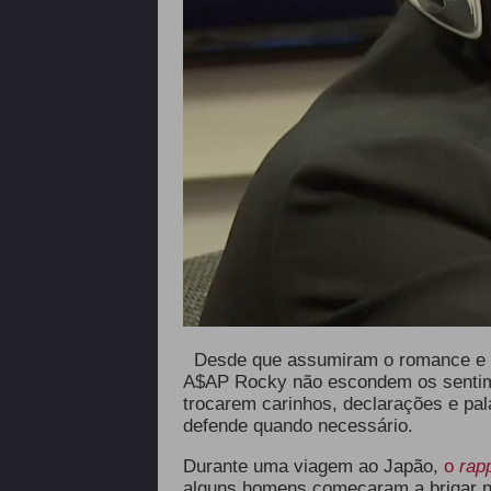
Desde que assumiram o romance e an
A$AP Rocky não escondem os sentime
trocarem carinhos, declarações e pal
defende quando necessário.
Durante uma viagem ao Japão,
o
rap
alguns homens começaram a brigar no