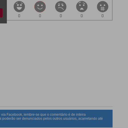
0
0
0
0
0
 via Facebook, lembre-se que o comentário é de inteira
s poderão ser denunciados pelos outros usuários, acarretando até