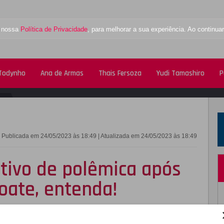
a nossa
Política de Privacidade
, para melhorar a sua experiência. Ao contin
 Todynho
Ana de Armas
Thais Fersoza
Yudi Tamashiro
P
FACEBOOK
TWITTE
Publicada em 24/05/2023 às 18:49 | Atualizada em 24/05/2023 às 18:49
tivo de polêmica após
oate, entenda!
s se comportassem enquanto ele e Rihanna