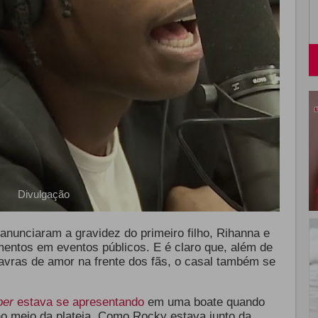
Divulgação
unciaram a gravidez do primeiro filho, Rihanna e
ntos em eventos públicos. E é claro que, além de
avras de amor na frente dos fãs, o casal também se
per
estava se apresentando
em uma boate quando
 meio da plateia. Como Rocky estava junto da