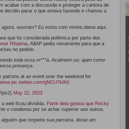
 acabar com a discussão e proteger a cantora de
ele decidiu parar o que estava fazendo e chamou a
 agora, ouviram? Eu estou com minha dama aqui.
se que foi considerada polêmica por parte dos
onar Rihanna
, A$AP pediu novamente para que a
cluiu no pedido.
azendo toda essa m***a. Acalmem-se; ajam como
nossa presença
.
 patrons at an event over the weekend for
anna
pic.twitter.com/gNCU7kiKtI
Tips2)
May 22, 2023
,
a
web
ficou dividida.
Parte dela gostou que Rocky
arte o condenou por se achar
superior
aos outros.
 alguém que respeita sua parceira
, disse um