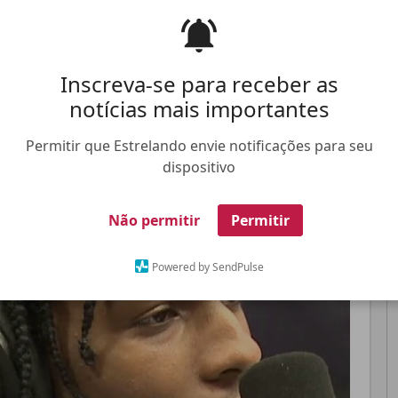
Pinterest
Whatsapp
Inscreva-se para receber as
notícias mais importantes
Permitir que Estrelando envie notificações para seu
FALE CONOSCO
ANUNCIE NO ESTRELANDO
TRABALHE N
dispositivo
Não permitir
Permitir
Powered by SendPulse