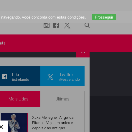
uar navegando, você concorda com estas condições.
Prosseguir
ets
X
R
INSTAGRAM
Like
Twitter
Estrelando
@estrelando
Mais Lidas
Últimas
Xuxa Meneghel, Angélica,
×
Eliana... Veja um antes e
depois das antigas