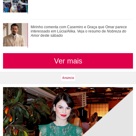
Além de Shawn Mendes... Relembre os famosos que já se
Mirinho comenta com Casemiro e Graça que Omar parece
fantasiaram de Xuxa Meneghel
interessado em Lúcia/Alika. Veja o resumo de
Nobreza do
Amor
deste sábado
Ver mais