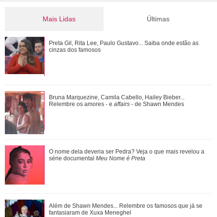
Mais Lidas
Últimas
Bruna Marquezine, Camila Cabello, Hailey Bieber...
Preta Gil, Rita Lee, Paulo Gustavo... Saiba onde estão as
Relembre os amores - e affairs - de Shawn ...
cinzas dos famosos
O nome dela deveria ser Pedra? Veja o que mais revelou a
Bruna Marquezine, Camila Cabello, Hailey Bieber...
série documental Meu Nome é Preta
Relembre os amores - e
affairs
- de Shawn Mendes
Ariana Grande anuncia pausa na carreira após críticas ao
O nome dela deveria ser Pedra? Veja o que mais revelou a
corpo
série documental
Meu Nome é Preta
Ariana Grande faz desabafo em show sobre decisão de
Além de Shawn Mendes... Relembre os famosos que já se
pausar a carreira: Não foi uma reação...
fantasiaram de Xuxa Meneghel