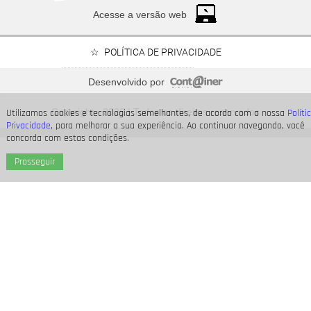
Acesse a versão web
POLÍTICA DE PRIVACIDADE
Desenvolvido por
Bruna Marquezine, Camila Cabello, Hailey Bieber...
Relembre os amores - e
Copyright - 2026 | Todos os direitos reservados
affairs
- de Shawn Mendes
Utilizamos cookies e tecnologias semelhantes, de acordo com a nossa
Políti
Privacidade
, para melhorar a sua experiência. Ao continuar navegando, você
concorda com estas condições.
Prosseguir