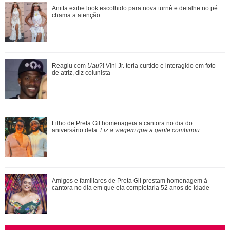
Atriz de The Studio fala sobre participação especial de
Anitta exibe look escolhido para nova turnê e detalhe no pé
Madonna na segunda temporada da sé...
chama a atenção
Nazli elabora um plano para pedir desculpas a Omer. Veja o
Reagiu com
Uau
?! Vini Jr. teria curtido e interagido em foto
que vai rolar em Coração de Mã...
de atriz, diz colunista
Xuxa Meneghel, Angélica, Eliana... Veja um antes e depois
Filho de Preta Gil homenageia a cantora no dia do
das antigas apresentadoras infanti...
aniversário dela:
Fiz a viagem que a gente combinou
Ariana Grande faz desabafo em show sobre decisão de
Amigos e familiares de Preta Gil prestam homenagem à
pausar a carreira: Não foi uma reação...
cantora no dia em que ela completaria 52 anos de idade