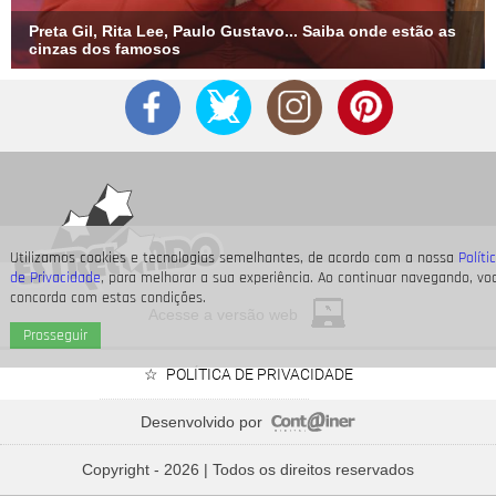
Preta Gil, Rita Lee, Paulo Gustavo... Saiba onde estão as
cinzas dos famosos
Utilizamos cookies e tecnologias semelhantes, de acordo com a nossa
Políti
de Privacidade
, para melhorar a sua experiência. Ao continuar navegando, vo
concorda com estas condições.
Acesse a versão web
Prosseguir
POLÍTICA DE PRIVACIDADE
Desenvolvido por
Bruna Marquezine, Camila Cabello, Hailey Bieber...
Relembre os amores - e
Copyright - 2026 | Todos os direitos reservados
affairs
- de Shawn Mendes