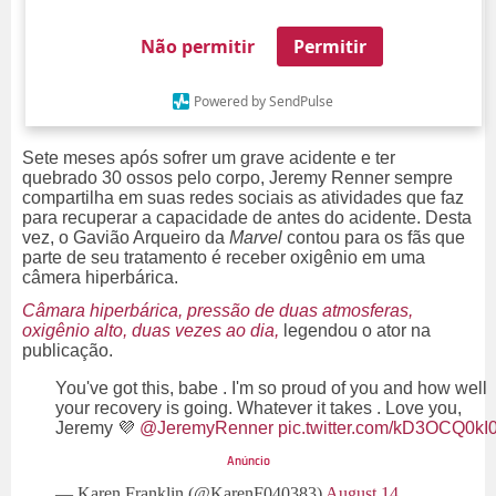
Não permitir
Permitir
Powered by SendPulse
Sete meses após sofrer um grave acidente e ter
quebrado 30 ossos pelo corpo, Jeremy Renner sempre
compartilha em suas redes sociais as atividades que faz
para recuperar a capacidade de antes do acidente. Desta
vez, o Gavião Arqueiro da
Marvel
contou para os fãs que
parte de seu tratamento é receber oxigênio em uma
câmera hiperbárica.
Câmara hiperbárica, pressão de duas atmosferas,
oxigênio alto, duas vezes ao dia,
legendou o ator na
publicação.
You've got this, babe . I'm so proud of you and how well
your recovery is going. Whatever it takes . Love you,
Jeremy 💜
@JeremyRenner
pic.twitter.com/kD3OCQ0kI
— Karen Franklin (@KarenF040383)
August 14,