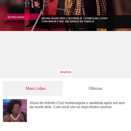
Mais Lidas
Últimas
Filho de Faustão, João Silva relembra relação com Hebe
Viúva de Arlindo Cruz homenageia o sambista após um ano
Camargo e fala sobre carinho pelo ...
da morte dele:
Com você vivi os mais lindos sonhos