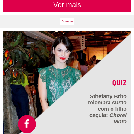
Ver mais
QUIZ
Sthefany Brito
relembra susto
com o filho
caçula:
Chorei
tanto