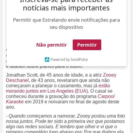
notícias mais importantes
Permitir que Estrelando envie notificações para
seu dispositivo
Não permitir
Permitir
Os recém-noivos estrelas do programa
Irmãos À Obra
e
da série de comédia
New Girl
deram exclusiva à revista
Powered by SendPulse
People
onde se abriram sobre o romance de quatro anos
e falaram sobre planos para o futuro.
Jonathan Scott, de 45 anos de idade, e a atriz
Zooey
Deschanel
, de 43 anos, revelaram que ainda não
começaram a planejar o casamento, mas já
estão
morando juntos em Los Angeles (EUA)
. O casal se
conheceu durante a gravação do programa
Carpool
Karaoke
em 2019 e noivaram no final de agosto deste
ano.
- Quando começamos a namorar, Zooey postou uma foto
nossa juntos. Pode ter sido a primeira vez que postamos
algo nas redes sociais. E lembro que olhei e vi que o
primeiro comentário logo abaixo era:
Por que diabos ela