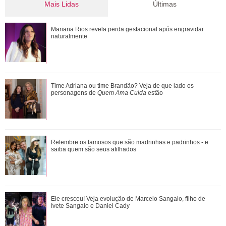
Mais Lidas
Últimas
Ele cresceu! Veja evolução de Marcelo Sangalo, filho de
Mariana Rios revela perda gestacional após engravidar
Ivete Sangalo e Daniel Cady
naturalmente
Ratinho se envolve em polêmica após falar sobre aparência
Time Adriana ou time Brandão? Veja de que lado os
do cantor Tiago, da dupla com Hu...
personagens de
Quem Ama Cuida
estão
Confira vezes em que Gaby Amarantos mostrou que não
Relembre os famosos que são madrinhas e padrinhos - e
tem medo de falar o que pensa
saiba quem são seus afilhados
Durante uma conversa com Filiz sobre o ex-marido de
Ele cresceu! Veja evolução de Marcelo Sangalo, filho de
Irmak, Kivanç acaba revelando que Irmak ...
Ivete Sangalo e Daniel Cady