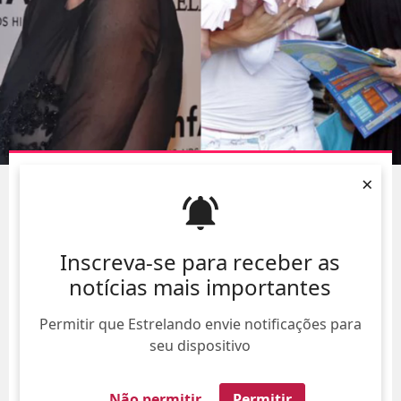
FILHA DE ANA MARIA BRAGA DIVULGA OUTRO NOME
×
DA QUARTA HERDEIRA DUAS SEMANAS APÓS
APRESENTADORA CHAMÁ-LA DE LILA
07/Ago/
Inscreva-se para receber as
notícias mais importantes
Permitir que Estrelando envie notificações para
seu dispositivo
Não permitir
Permitir