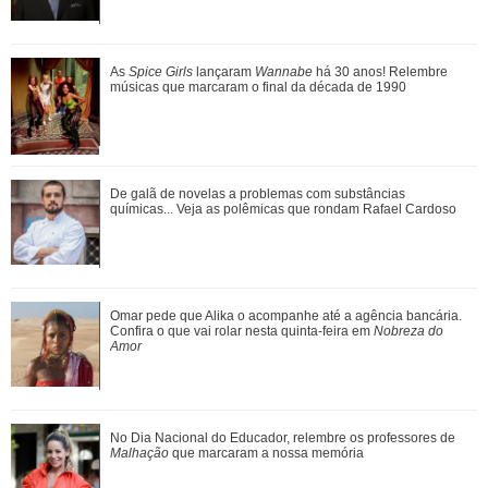
Entenda a dinâmica do NCT e relembre quem já fez parte
As
Spice Girls
lançaram
Wannabe
há 30 anos! Relembre
grupo de K-Pop
músicas que marcaram o final da década de 1990
Ariana Grande anuncia pausa na carreira após críticas ao
De galã de novelas a problemas com substâncias
corpo
químicas... Veja as polêmicas que rondam Rafael Cardoso
Agrado e Eduarda são prejudicadas pela proximidade com
Omar pede que Alika o acompanhe até a agência bancária.
João Raul. Saiba o que vai acontece...
Confira o que vai rolar nesta quinta-feira em
Nobreza do
Amor
No Dia Nacional do Educador, relembre os professores de
Malhação
que marcaram a nossa memória