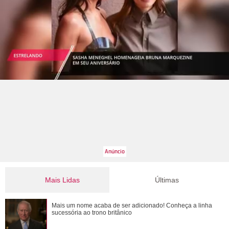
Mais Lidas
Últimas
Jojo Todynho faz novo procedimento estético para definir
Mais um nome acaba de ser adicionado! Conheça a linha
pernas: Muito realizada
sucessória ao trono britânico