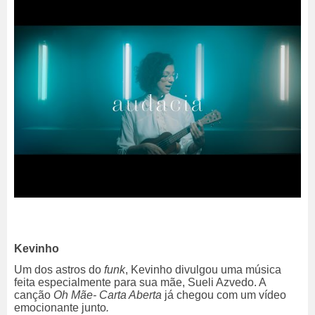
Kevinho
Um dos astros do
funk
, Kevinho
divulgou uma música
feita especialmente para sua mãe, Sueli Azvedo. A
canção
Oh Mãe- Carta Aberta
já chegou com um vídeo
emocionante junto
.