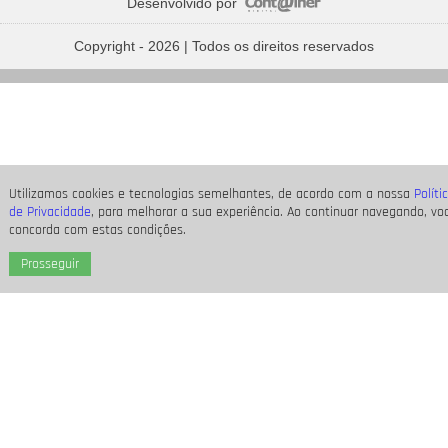
Desenvolvido por
Bruna Marquezine, Camila Cabello, Hailey Bieber...
Relembre os amores - e
Copyright - 2026 | Todos os direitos reservados
affairs
- de Shawn Mendes
Utilizamos cookies e tecnologias semelhantes, de acordo com a nossa
Políti
de Privacidade
, para melhorar a sua experiência. Ao continuar navegando, vo
concorda com estas condições.
Prosseguir
O nome dela deveria ser Pedra? Veja o que mais revelou a
série documental
Meu Nome é Preta