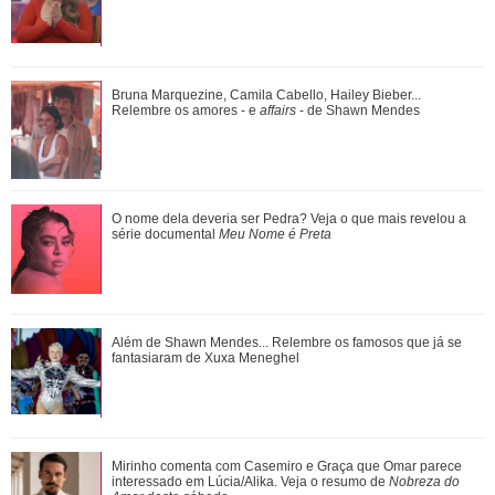
Bruna Marquezine, Camila Cabello, Hailey Bieber...
Bruna Marquezine, Camila Cabello, Hailey Bieber...
Relembre os amores - e affairs - de Shawn ...
Relembre os amores - e
affairs
- de Shawn Mendes
Confira filmes em que as cenas de sexo foram reais
O nome dela deveria ser Pedra? Veja o que mais revelou a
série documental
Meu Nome é Preta
Ariana Grande faz desabafo em show sobre decisão de
Além de Shawn Mendes... Relembre os famosos que já se
pausar a carreira: Não foi uma reação...
fantasiaram de Xuxa Meneghel
Tia Milena pede indicação de dermatologista e web aponta
Mirinho comenta com Casemiro e Graça que Omar parece
fim de amizade com Ana Paula Renau...
interessado em Lúcia/Alika. Veja o resumo de
Nobreza do