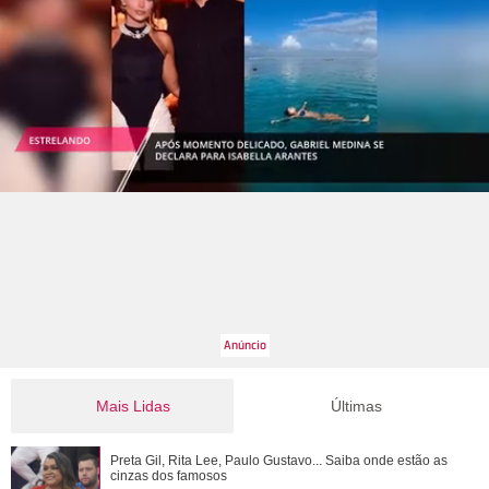
Mais Lidas
Últimas
Ariana Grande anuncia pausa na carreira após críticas ao
Preta Gil, Rita Lee, Paulo Gustavo... Saiba onde estão as
corpo
cinzas dos famosos