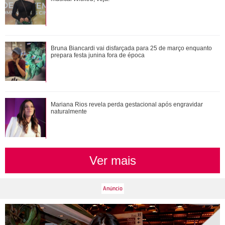
Cristiano Ronaldo deixa comentário exaltando a noiva em
Bruna Biancardi vai disfarçada para 25 de março enquanto
vídeo de Márcia Goldschmidt; enten...
prepara festa junina fora de época
Time Adriana ou time Brandão? Veja de que lado os
Mariana Rios revela perda gestacional após engravidar
personagens de Quem Ama Cuida estão
naturalmente
Ver mais