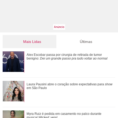
Mais Lidas
Últimas
Verdadeiras xérox! Confira mães e filhas famosas que são
Alex Escobar passa por cirurgia de retirada de tumor
super parecidas
benigno:
Dei um grande passo pra tudo voltar ao normal
Mariana Rios revela perda gestacional após engravidar
Laura Pausini abre o coração sobre expectativas para
show
naturalmente
em São Paulo
Ele cresceu! Veja evolução de Marcelo Sangalo, filho de
Myra Ruiz é pedida em casamento no palco durante
Ivete Sangalo e Daniel Cady
musical
Wicked
; veja!