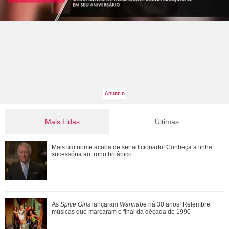
Mais Lidas
Últimas
Com a nova temporada de Minha Vida com a Família
Mais um nome acaba de ser adicionado! Conheça a linha
Walter... Confira os triângulos amorosos d...
sucessória ao trono britânico
Thiago Martins assume relacionamento com Luiza Caldi, ex
As
Spice Girls
lançaram
Wannabe
há 30 anos! Relembre
de Nicolas Prattes, em primeira apar...
músicas que marcaram o final da década de 1990