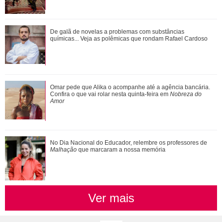
Relembre as vezes que Virginia Fonseca deu um fim a
De galã de novelas a problemas com substâncias
polêmicas sem rebater diretamente os fat...
químicas... Veja as polêmicas que rondam Rafael Cardoso
Inesquecíveis! Confira as frases de Friends que marcaram
Omar pede que Alika o acompanhe até a agência bancária.
gerações
Confira o que vai rolar nesta quinta-feira em
Nobreza do
Amor
Desejada! Relembre os gringos famosos que já se
No Dia Nacional do Educador, relembre os professores de
derreteram por Bruna Marquezine
Malhação
que marcaram a nossa memória
Ver mais