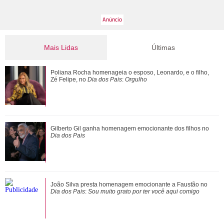
Mais Lidas
Últimas
Gulnaz muda de ideia sobre Omer e o convida para um chá.
Poliana Rocha homenageia o esposo, Leonardo, e o filho,
Veja o resumo dos capítulos de Cor...
Zé Felipe, no
Dia dos Pais
:
Orgulho
Famosos celebram o Dia dos Pais; veja mensagens de
Gilberto Gil ganha homenagem emocionante dos filhos no
Thiaguinho, Murilo Huff e Ticiane Pinheiro
Dia dos Pais
Poliana Rocha homenageia o esposo, Leonardo, e o filho,
João Silva presta homenagem emocionante a Faustão no
Zé Felipe, no Dia dos Pais: Orgulho
Dia dos Pais
:
Sou muito grato por ter você aqui comigo