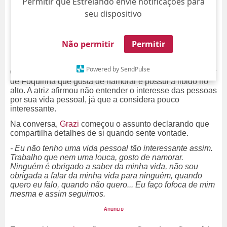
Permitir que Estrelando envie notificações para
seu dispositivo
Não permitir
Permitir
Powered by SendPulse
Grazi Massafera confessou durante entrevista ao
podcast
de Foquinha que gosta de namorar e possui a libido no
alto. A atriz afirmou não entender o interesse das pessoas
por sua vida pessoal, já que a considera pouco
interessante.
Na conversa,
Grazi
começou o assunto declarando que
compartilha detalhes de si quando sente vontade.
- Eu não tenho uma vida pessoal tão interessante assim.
Trabalho que nem uma louca, gosto de namorar.
Ninguém é obrigado a saber da minha vida, não sou
obrigada a falar da minha vida para ninguém, quando
quero eu falo, quando não quero... Eu faço fofoca de mim
mesma e assim seguimos.