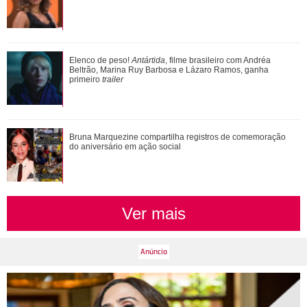
Assumidos! Kylian Mbappé abre álbum de fotos e noite de
Elenco de peso!
Antártida
, filme brasileiro com Andréa
cinema brasileiro com Ester Expósi...
Beltrão, Marina Ruy Barbosa e Lázaro Ramos, ganha
primeiro
trailer
Mari Gonzalez vai ao cinema para ver A Odisseia, mas
Bruna Marquezine compartilha registros de comemoração
perrengue a impede de assistir ao final
do aniversário em ação social
Ver mais