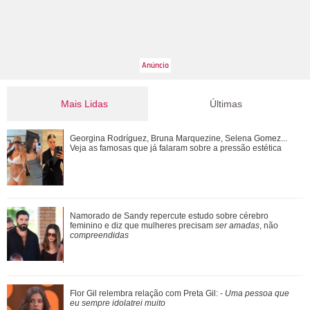
Mais Lidas
Últimas
Tony Ramos faz homenagem em aniversário de Nathalia
Georgina Rodríguez, Bruna Marquezine, Selena Gomez...
Timberg
Veja as famosas que já falaram sobre a pressão estética
De galã de novelas a problemas com substâncias
Namorado de Sandy repercute estudo sobre cérebro
químicas... Veja as polêmicas que rondam R...
feminino e diz que mulheres precisam
ser amadas
, não
compreendidas
Shawn Mendes, João Guilherme, Enzo Celulari... Relembre
Flor Gil relembra relação com Preta Gil: -
Uma pessoa que
os amores - e affairs - de Bruna Mar...
eu sempre idolatrei muito