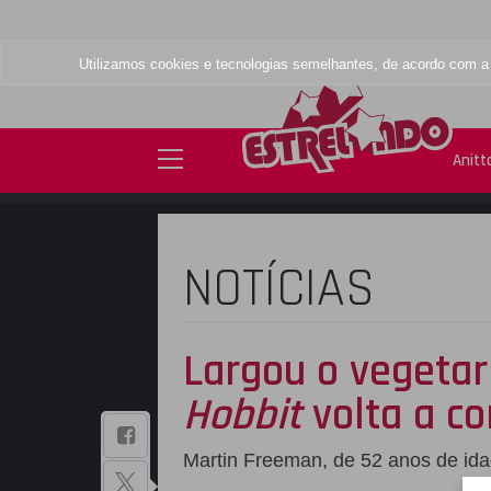
Utilizamos cookies e tecnologias semelhantes, de acordo com 
Anitt
NOTÍCIAS
Largou o vegeta
Hobbit
volta a c
BAIXE NOSSO
Martin Freeman, de 52 anos de ida
APLICATIVO