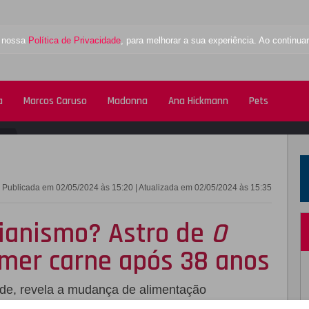
a nossa
Política de Privacidade
, para melhorar a sua experiência. Ao contin
a
Marcos Caruso
Madonna
Ana Hickmann
Pets
FACEBOOK
TWITTE
Publicada em 02/05/2024 às 15:20 | Atualizada em 02/05/2024 às 15:35
rianismo? Astro de
O
omer carne após 38 anos
de, revela a mudança de alimentação