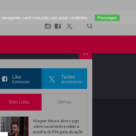
uar navegando, você concorda com estas condições.
Prosseguir
X
R
INSTAGRAM
Like
Twitter
Estrelando
@estrelando
Mais Lidas
Últimas
Wagner Moura abre o jogo
sobre casamento e celebra
escolha do filho pela atuação