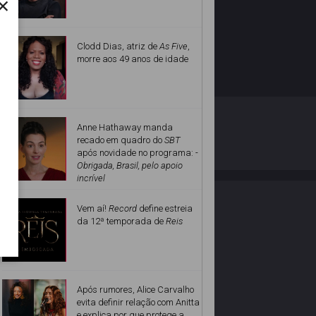
×
Clodd Dias, atriz de
As Five
,
morre aos 49 anos de idade
O ESTRELANDO
POLÍTICA DE PRIVACIDADE
Anne Hathaway manda
recado em quadro do
SBT
após novidade no programa: -
Desenvolvido por
Obrigada, Brasil, pelo apoio
incrível
Vem aí!
Record
define estreia
da 12ª temporada de
Reis
Após rumores, Alice Carvalho
evita definir relação com Anitta
e explica por que protege a