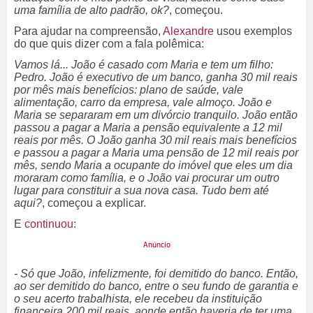
uma família de alto padrão, ok?
, começou.
Para ajudar na compreensão,
Alexandre
usou exemplos
do que quis dizer com a fala polêmica:
Vamos lá... João é casado com Maria e tem um filho:
Pedro. João é executivo de um banco, ganha 30 mil reais
por mês mais benefícios: plano de saúde, vale
alimentação, carro da empresa, vale almoço. João e
Maria se separaram em um divórcio tranquilo. João então
passou a pagar a Maria a pensão equivalente a 12 mil
reais por mês. O João ganha 30 mil reais mais benefícios
e passou a pagar a Maria uma pensão de 12 mil reais por
mês, sendo Maria a ocupante do imóvel que eles um dia
moraram como família, e o João vai procurar um outro
lugar para constituir a sua nova casa. Tudo bem até
aqui?
, começou a explicar.
E
continuou
:
- Só que João, infelizmente, foi demitido do banco. Então,
ao ser demitido do banco, entre o seu fundo de garantia e
o seu acerto trabalhista, ele recebeu da instituição
financeira 200 mil reais, aonde então haveria de ter uma