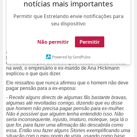
notícias mais importantes
Permitir que Estrelando envie notificações para
seu dispositivo
Não permitir
Permitir
Alexandre Correa voltou a comentar sobre uma fala
Powered by SendPulse
polêmica que havia dito em questão de pensão por parte
do homem no pós-divórcio. Após receber várias críticas
na
web
, o empresário e ex-marido de Ana Hickmann
explicou o que quis dizer.
Ele ressaltou que nunca afirmou que o homem não deve
pagar pensão para a ex-esposa:
- Recebi alguns directs de algumas fãs bastante bravas,
algumas até revoltadas comigo, dizendo que eu disse
que homem não precisa pagar pensão para ex-mulher.
Não é possível que alguém tenha entendido isso. Não
seria inconsequente, injusto, imaturo, moleque, seja lá o
que for, para fazer uma afirmação tão descabida como
essa. Então vou fazer alguns Stories exemplificando uma
situação com o meu ponto de vista, usando como base