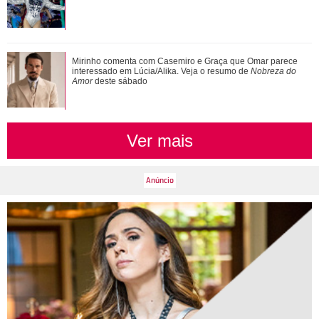
Veja tudo sobre a bariátrica e a evolução do corpo de Jojo
Mirinho comenta com Casemiro e Graça que Omar parece
Todynho
interessado em Lúcia/Alika. Veja o resumo de
Nobreza do
Amor
deste sábado
Ver mais