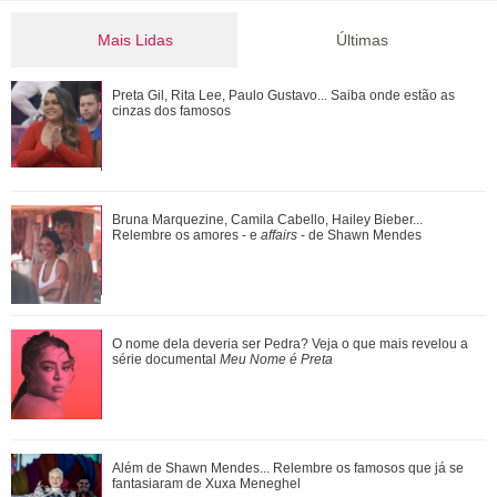
Mais Lidas
Últimas
Preta Gil, Rita Lee, Paulo Gustavo... Saiba onde estão as
Preta Gil, Rita Lee, Paulo Gustavo... Saiba onde estão as
cinzas dos famosos
cinzas dos famosos
Agrado e Eduarda são prejudicadas pela proximidade com
Bruna Marquezine, Camila Cabello, Hailey Bieber...
João Raul. Saiba o que vai acontece...
Relembre os amores - e
affairs
- de Shawn Mendes
Fernanda Torres cantando, Kaká tentando dar estrela...
O nome dela deveria ser Pedra? Veja o que mais revelou a
Relembre os micos que famosos já pag...
série documental
Meu Nome é Preta
Pedro comemora o estado de saúde de Bruna. Confira o
Além de Shawn Mendes... Relembre os famosos que já se
que vai rolar neste sábado em Quem Ama...
fantasiaram de Xuxa Meneghel