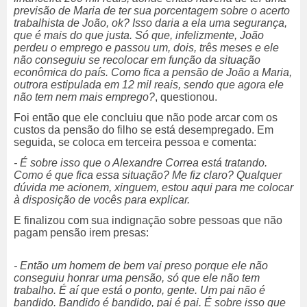
previsão de Maria de ter sua porcentagem sobre o acerto
trabalhista de João, ok? Isso daria a ela uma segurança,
que é mais do que justa. Só que, infelizmente, João
perdeu o emprego e passou um, dois, três meses e ele
não conseguiu se recolocar em função da situação
econômica do país. Como fica a pensão de João a Maria,
outrora estipulada em 12 mil reais, sendo que agora ele
não tem nem mais emprego?
, questionou.
Foi então que ele concluiu que não pode arcar com os
custos da pensão do filho se está desempregado. Em
seguida, se coloca em terceira pessoa e comenta:
- É sobre isso que o Alexandre Correa está tratando.
Como é que fica essa situação? Me fiz claro? Qualquer
dúvida me acionem, xinguem, estou aqui para me colocar
à disposição de vocês para explicar.
E finalizou com sua indignação sobre pessoas que não
pagam pensão irem presas:
- Então um homem de bem vai preso porque ele não
conseguiu honrar uma pensão, só que ele não tem
trabalho. É aí que está o ponto, gente. Um pai não é
bandido. Bandido é bandido, pai é pai. É sobre isso que