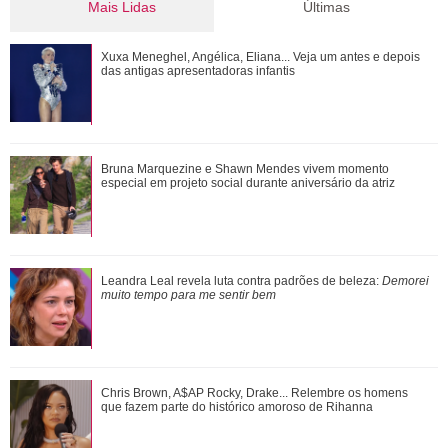
Mais Lidas
Últimas
Tragam um CPF para ele! Confira tudo o que Shawn
Xuxa Meneghel, Angélica, Eliana... Veja um antes e depois
Mendes já fez no Brasil
das antigas apresentadoras infantis
Relembre as vezes que Virginia Fonseca deu um fim a
Bruna Marquezine e Shawn Mendes vivem momento
polêmicas sem rebater diretamente os fat...
especial em projeto social durante aniversário da atriz
Shawn Mendes, João Guilherme, Enzo Celulari... Relembre
Leandra Leal revela luta contra padrões de beleza:
Demorei
os amores - e affairs - de Bruna Mar...
muito tempo para me sentir bem
Inesquecíveis! Confira as frases de Friends que marcaram
Chris Brown, A$AP Rocky, Drake... Relembre os homens
gerações
que fazem parte do histórico amoroso de Rihanna