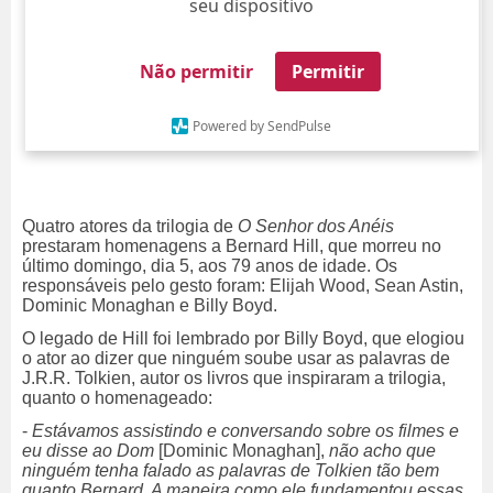
seu dispositivo
Não permitir
Permitir
Powered by SendPulse
Quatro atores da trilogia de
O Senhor dos Anéis
prestaram homenagens a Bernard Hill, que morreu no
último domingo, dia 5, aos 79 anos de idade. Os
responsáveis pelo gesto foram: Elijah Wood, Sean Astin,
Dominic Monaghan e Billy Boyd.
O legado de Hill foi lembrado por Billy Boyd, que elogiou
o ator ao dizer que ninguém soube usar as palavras de
J.R.R. Tolkien, autor os livros que inspiraram a trilogia,
quanto o homenageado:
-
Estávamos assistindo e conversando sobre os filmes e
eu disse ao Dom
[Dominic Monaghan],
não acho que
ninguém tenha falado as palavras de Tolkien tão bem
quanto Bernard. A maneira como ele fundamentou essas