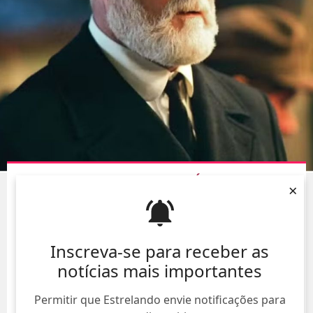
ELENCO DE
O SENHOR DOS ANÉIS
HOMENAGEIA
×
BERNARD HILL APÓS A MORTE DO ATOR
05/Ago/
Inscreva-se para receber as
notícias mais importantes
Permitir que Estrelando envie notificações para