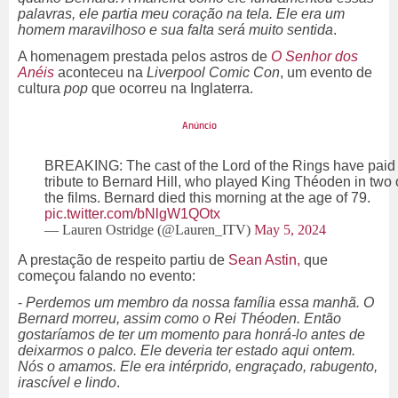
palavras, ele partia meu coração na tela. Ele era um
homem maravilhoso e sua falta será muito sentida
.
A homenagem prestada pelos astros de
O Senhor dos
Anéis
aconteceu na
Liverpool Comic Con
, um evento de
cultura
pop
que ocorreu na Inglaterra.
BREAKING: The cast of the Lord of the Rings have paid
tribute to Bernard Hill, who played King Théoden in two 
the films. Bernard died this morning at the age of 79.
pic.twitter.com/bNlgW1QOtx
— Lauren Ostridge (@Lauren_ITV)
May 5, 2024
A prestação de respeito partiu de
Sean Astin,
que
começou falando no evento:
-
Perdemos um membro da nossa família essa manhã. O
Bernard morreu, assim como o Rei Théoden. Então
gostaríamos de ter um momento para honrá-lo antes de
deixarmos o palco. Ele deveria ter estado aqui ontem.
Nós o amamos. Ele era intérprido, engraçado, rabugento,
irascível e lindo
.