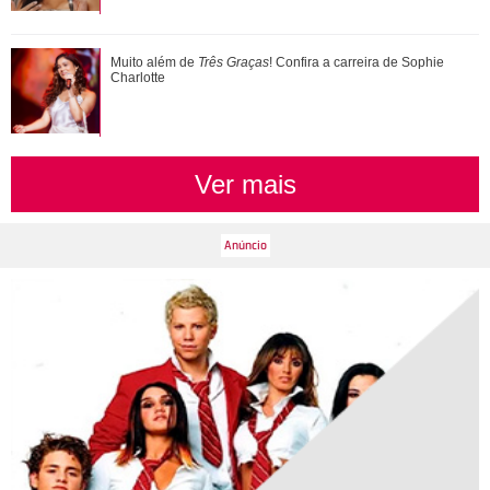
Muito além de Três Graças! Confira a carreira de Sophie
Muito além de
Três Graças
! Confira a carreira de Sophie
Charlotte
Charlotte
Ver mais