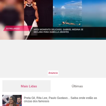
Mais Lidas
Últimas
Preta Gil, Rita Lee, Paulo Gustavo... Saiba onde estão as
Preta Gil, Rita Lee, Paulo Gustavo... Saiba onde estão as
cinzas dos famosos
cinzas dos famosos