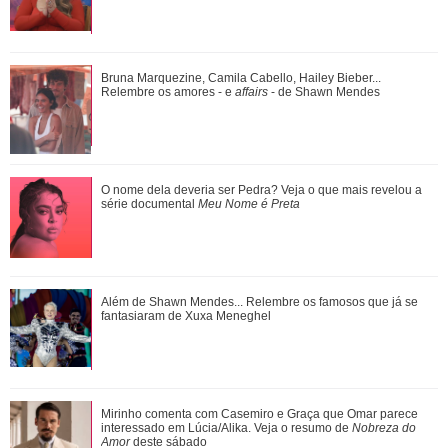
Agrado e Eduarda são prejudicadas pela proximidade com
Bruna Marquezine, Camila Cabello, Hailey Bieber...
João Raul. Saiba o que vai acontece...
Relembre os amores - e
affairs
- de Shawn Mendes
Fernanda Torres cantando, Kaká tentando dar estrela...
O nome dela deveria ser Pedra? Veja o que mais revelou a
Relembre os micos que famosos já pag...
série documental
Meu Nome é Preta
Pedro comemora o estado de saúde de Bruna. Confira o
Além de Shawn Mendes... Relembre os famosos que já se
que vai rolar neste sábado em Quem Ama...
fantasiaram de Xuxa Meneghel
Veja tudo sobre a bariátrica e a evolução do corpo de Jojo
Mirinho comenta com Casemiro e Graça que Omar parece
Todynho
interessado em Lúcia/Alika. Veja o resumo de
Nobreza do
Amor
deste sábado