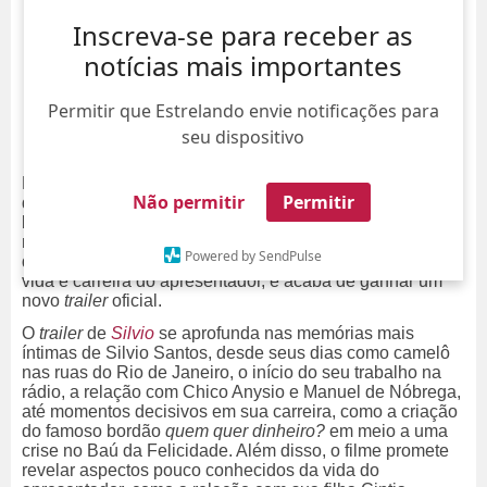
Inscreva-se para receber as
notícias mais importantes
Permitir que Estrelando envie notificações para
seu dispositivo
Rodrigo Faro volta a atuar após 16 anos, encarando o
Não permitir
Permitir
desafio de dar vida a um dos maiores ícones da televisão
brasileira, Silvio Santos, no filme
Silvio
. Com estreia
marcada nos cinemas para o dia 5 de setembro, o longa
Powered by SendPulse
dirigido por Marcelo Antunes mergulha nos detalhes da
vida e carreira do apresentador, e acaba de ganhar um
novo
trailer
oficial.
O
trailer
de
Silvio
se aprofunda nas memórias mais
íntimas de Silvio Santos, desde seus dias como camelô
nas ruas do Rio de Janeiro, o início do seu trabalho na
rádio, a relação com Chico Anysio e Manuel de Nóbrega,
até momentos decisivos em sua carreira, como a criação
do famoso bordão
quem quer dinheiro?
em meio a uma
crise no Baú da Felicidade. Além disso, o filme promete
revelar aspectos pouco conhecidos da vida do