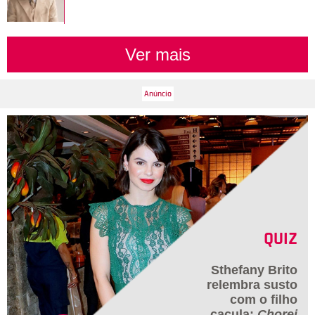
Ver mais
QUIZ
Sthefany Brito
relembra susto
com o filho
caçula:
Chorei