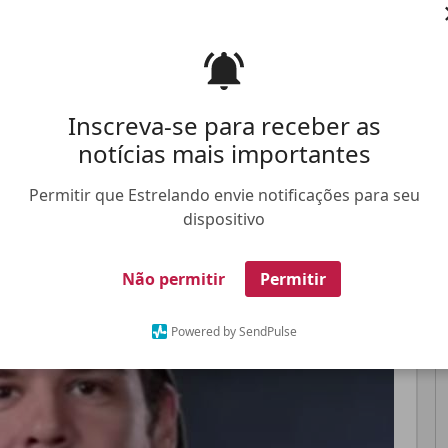
bre a insegurança ao longo do programa
Pinterest
Whatsapp
Inscreva-se para receber as
notícias mais importantes
FALE CONOSCO
ANUNCIE NO ESTRELANDO
TRABALHE N
Permitir que Estrelando envie notificações para seu
dispositivo
Não permitir
Permitir
Powered by SendPulse