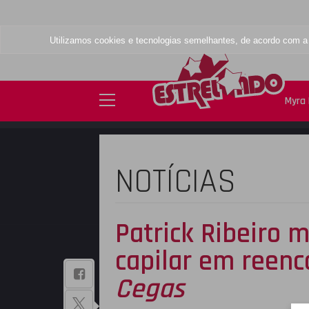
Utilizamos cookies e tecnologias semelhantes, de acordo com 
Myra 
NOTÍCIAS
Patrick Ribeiro 
capilar em reen
BAIXE NOSSO
Cegas
APLICATIVO