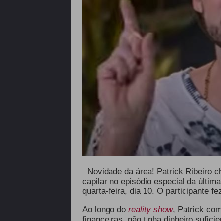
Novidade da área! Patrick Ribeiro c
capilar no episódio especial da últim
quarta-feira, dia 10. O participante
Ao longo do
reality
show
, Patrick co
financeiras, não tinha dinheiro sufici