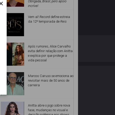
×
Obrigada, Brasil, pelo apoio
incrível
Vem aí!
Record
define estreia
da 12ª temporada de
Reis
O ESTRELANDO
POLÍTICA DE PRIVACIDADE
Após rumores, Alice Carvalho
evita definir relação com Anitta
e explica por que protege a
Desenvolvido por
vida pessoal
Marcos Caruso se emociona ao
revisitar mais de 50 anos de
carreira
Anitta abre o jogo sobre nova
fase, mudanças no visual e
decisão polêmica nos
shows