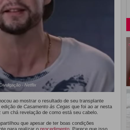
Divulgação -
Netflix
hocou ao mostrar o resultado de seu transplante
a edição de
Casamento às Cegas
que foi ao ar nesta
 fez um chá revelação de como está seu cabelo.
mpartilhou que apesar de ter boas condições
ente para realizar o
procedimento
. Parece que isso