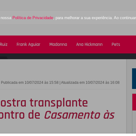
a nossa
Política de Privacidade
, para melhorar a sua experiência. Ao contin
Ruiz
Frank Aguiar
Madonna
Ana Hickmann
Pets
FACEBOOK
TWITTE
Publicada em 10/07/2024 às 15:58 | Atualizada em 10/07/2024 às 16:08
mostra transplante
contro de
Casamento às