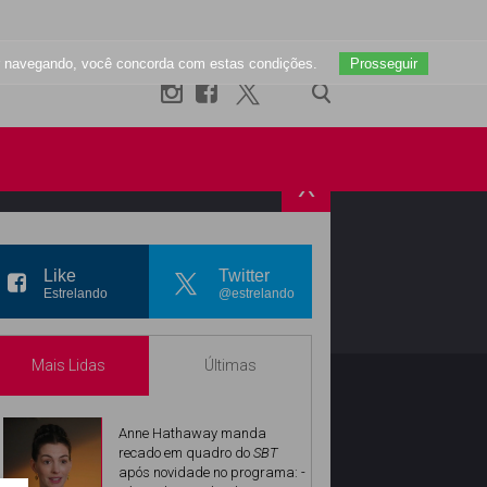
uar navegando, você concorda com estas condições.
Prosseguir
X
R
INSTAGRAM
Like
Twitter
Estrelando
@estrelando
Mais Lidas
Últimas
Anne Hathaway manda
recado em quadro do
SBT
após novidade no programa: -