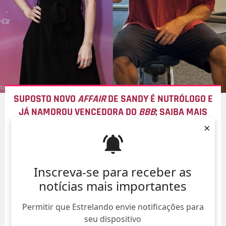
SUPOSTO NOVO
AFFAIR
DE SANDY É NUTRÓLOGO E
JÁ NAMOROU VENCEDORA DO
BBB
; SAIBA MAIS
SOBRE ELE!
×
06/Ago/
Inscreva-se para receber as
notícias mais importantes
Permitir que Estrelando envie notificações para
seu dispositivo