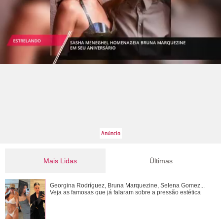
Mais Lidas
Últimas
Tony Ramos faz homenagem em aniversário de Nathalia
Georgina Rodríguez, Bruna Marquezine, Selena Gomez...
Timberg
Veja as famosas que já falaram sobre a pressão estética