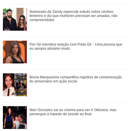
De galã de novelas a problemas com substâncias
Namorado de Sandy repercute estudo sobre cérebro
químicas... Veja as polêmicas que rondam R...
feminino e diz que mulheres precisam
ser amadas
, não
compreendidas
Shawn Mendes, João Guilherme, Enzo Celulari... Relembre
Flor Gil relembra relação com Preta Gil: -
Uma pessoa que
os amores - e affairs - de Bruna Mar...
eu sempre idolatrei muito
Assumidos! Kylian Mbappé abre álbum de fotos e noite de
Bruna Marquezine compartilha registros de comemoração
cinema brasileiro com Ester Expósi...
do aniversário em ação social
Mari Gonzalez vai ao cinema para ver A Odisseia, mas
Mari Gonzalez vai ao cinema para ver
A Odisseia
, mas
perrengue a impede de assistir ao final
perrengue a impede de assistir ao final