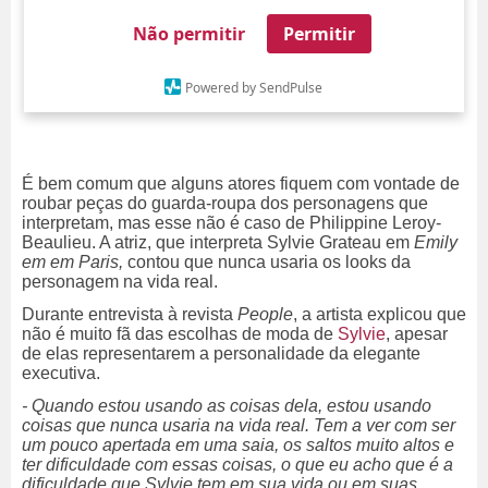
Não permitir
Permitir
Powered by SendPulse
É bem comum que alguns atores fiquem com vontade de
roubar peças do guarda-roupa dos personagens que
interpretam, mas esse não é caso de Philippine Leroy-
Beaulieu. A atriz, que interpreta Sylvie Grateau em
Emily
em em Paris,
contou que nunca usaria os looks da
personagem na vida real.
Durante entrevista à revista
People
, a artista explicou que
não é muito fã das escolhas de moda de
Sylvie
, apesar
de elas representarem a personalidade da elegante
executiva.
- Quando estou usando as coisas dela, estou usando
coisas que nunca usaria na vida real. Tem a ver com ser
um pouco apertada em uma saia, os saltos muito altos e
ter dificuldade com essas coisas, o que eu acho que é a
dificuldade que Sylvie tem em sua vida ou em suas