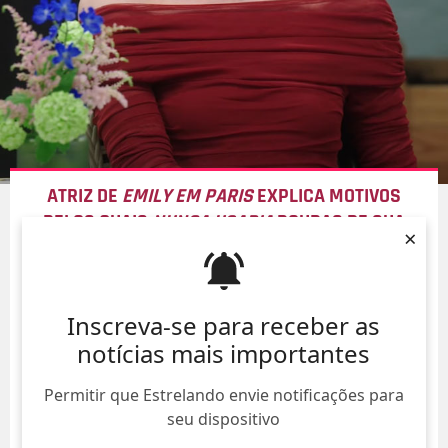
ATRIZ DE
EMILY EM PARIS
EXPLICA MOTIVOS
PELOS QUAIS
NUNCA USARIA
ROUPAS DE SUA
×
PERSONAGEM NA VIDA REAL
06/Ago/
Inscreva-se para receber as
notícias mais importantes
Permitir que Estrelando envie notificações para
seu dispositivo